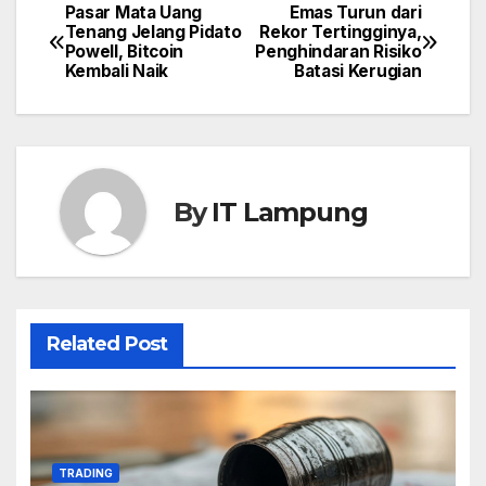
Pasar Mata Uang
Emas Turun dari
Post
Tenang Jelang Pidato
Rekor Tertingginya,
Powell, Bitcoin
Penghindaran Risiko
navigation
Kembali Naik
Batasi Kerugian
By
IT Lampung
Related Post
TRADING