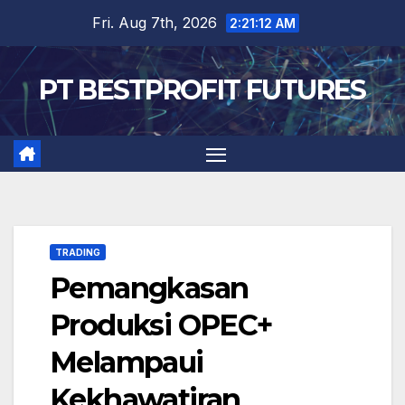
Skip
Fri. Aug 7th, 2026
2:21:13 AM
to
content
PT BESTPROFIT FUTURES
TRADING
Pemangkasan
Produksi OPEC+
Melampaui
Kekhawatiran