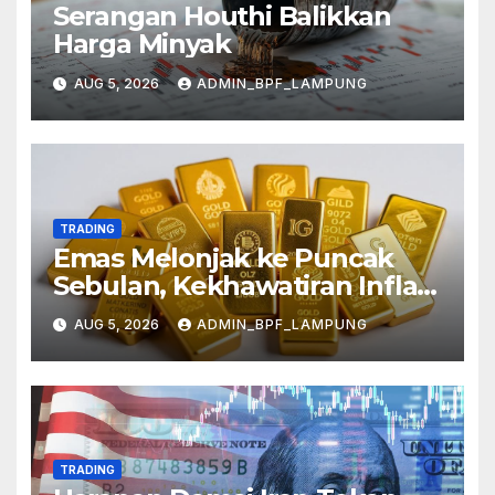
Serangan Houthi Balikkan
Harga Minyak
AUG 5, 2026
ADMIN_BPF_LAMPUNG
TRADING
Emas Melonjak ke Puncak
Sebulan, Kekhawatiran Inflasi
Mereda
AUG 5, 2026
ADMIN_BPF_LAMPUNG
TRADING