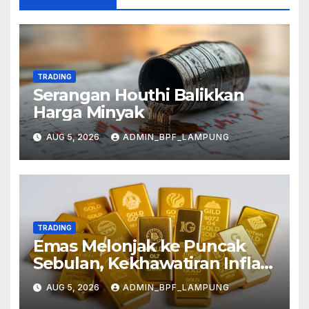
TRADING
Serangan Houthi Balikkan
Harga Minyak
AUG 5, 2026
ADMIN_BPF_LAMPUNG
TRADING
Emas Melonjak ke Puncak
Sebulan, Kekhawatiran Inflasi
Mereda
AUG 5, 2026
ADMIN_BPF_LAMPUNG