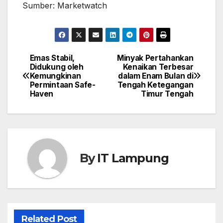
Sumber: Marketwatch
Emas Stabil,
Minyak Pertahankan
Post
Didukung oleh
Kenaikan Terbesar
Kemungkinan
dalam Enam Bulan di
navigation
Permintaan Safe-
Tengah Ketegangan
Haven
Timur Tengah
By
IT Lampung
Related Post