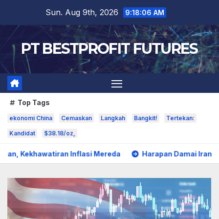
Skip
Sun. Aug 9th, 2026
9:18:08 AM
to
content
PT BESTPROFIT FUTURES
Top Tags
ekonomi China
Cemaskan
Langkah
Bangkit!
Tertekan:
Kandidat
$38.18/oz,
n Inflasi Mereda
Harapan Damai Iran Tekan Dolar
H