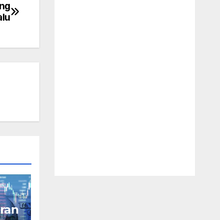
ung
alu
ran