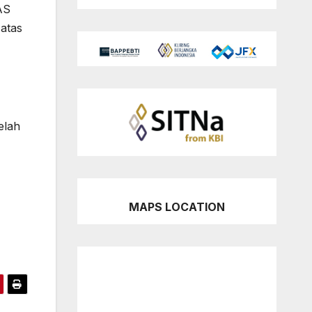
AS
 atas
elah
MAPS LOCATION