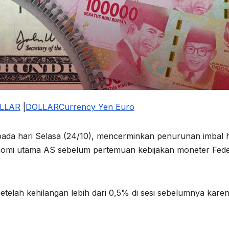
LLAR
|
DOLLAR
Currency
Yen
Euro
ada hari Selasa (24/10), mencerminkan penurunan imbal h
nomi utama AS sebelum pertemuan kebijakan moneter Fede
 setelah kehilangan lebih dari 0,5% di sesi sebelumnya kare