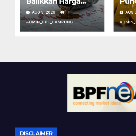
Balikkan Harga
Punc
Minyak
Kek
AUG 5, 2026
AUG 5
Infl
ADMIN_BPF_LAMPUNG
ADMIN
DISCLAIMER