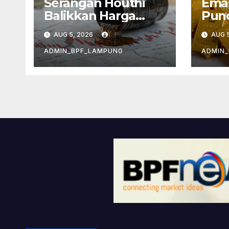
Serangan Houthi
Emas
Balikkan Harga
Punc
Minyak
Kek
AUG 5, 2026
AUG 5
Infl
ADMIN_BPF_LAMPUNG
ADMIN