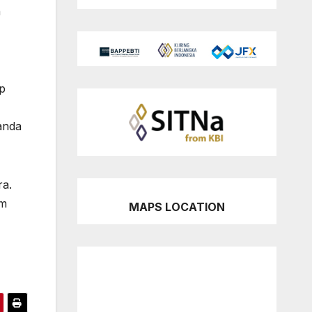
h
p
anda
ra.
um
MAPS LOCATION