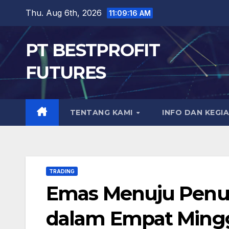
Skip
Thu. Aug 6th, 2026
11:09:17 AM
to
content
PT BESTPROFIT
FUTURES
TENTANG KAMI
INFO DAN KEGI
TRADING
Emas Menuju Penu
dalam Empat Ming