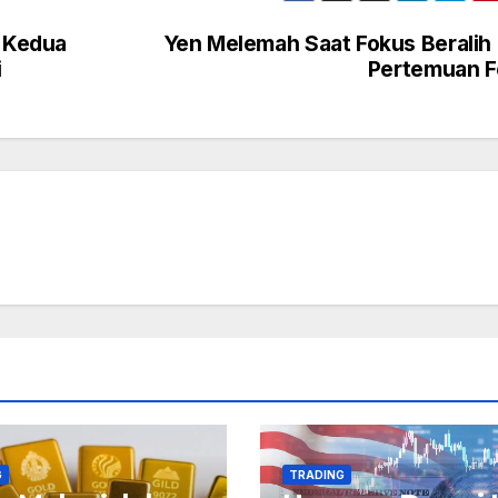
 Kedua
Yen Melemah Saat Fokus Beralih
i
Pertemuan F
G
TRADING