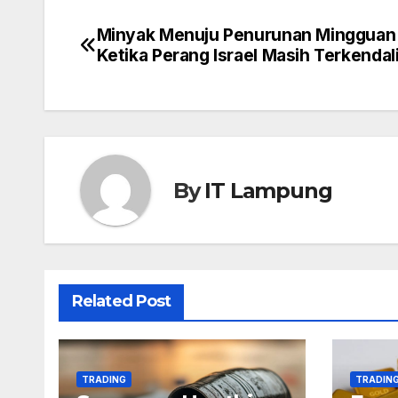
Minyak Menuju Penurunan Mingguan
Post
Ketika Perang Israel Masih Terkendal
navigation
By
IT Lampung
Related Post
TRADING
TRADIN