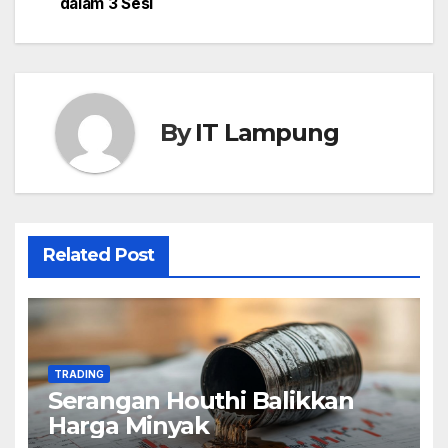
navigation
dalam 3 Sesi
By
IT Lampung
Related Post
TRADING
Serangan Houthi Balikkan
Harga Minyak