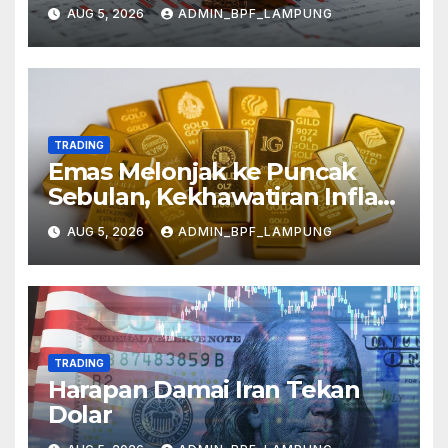
AUG 5, 2026
ADMIN_BPF_LAMPUNG
TRADING
Emas Melonjak ke Puncak
Sebulan, Kekhawatiran Inflasi
Mereda
AUG 5, 2026
ADMIN_BPF_LAMPUNG
TRADING
Harapan Damai Iran Tekan
Dolar