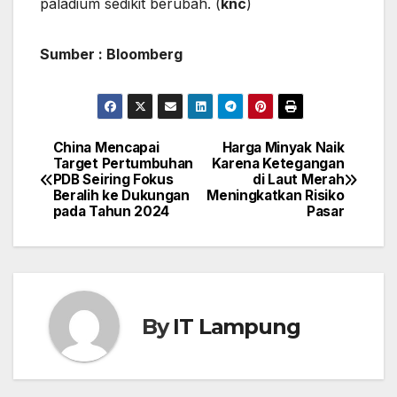
paladium sedikit berubah. (
knc
)
Sumber : Bloomberg
China Mencapai
Harga Minyak Naik
Post
Target Pertumbuhan
Karena Ketegangan
PDB Seiring Fokus
di Laut Merah
navigation
Beralih ke Dukungan
Meningkatkan Risiko
pada Tahun 2024
Pasar
By
IT Lampung