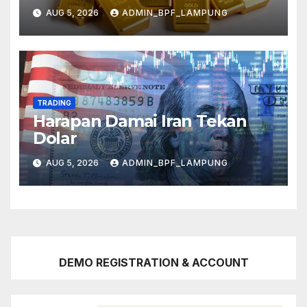
Mereda
AUG 5, 2026
ADMIN_BPF_LAMPUNG
TRADING
Harapan Damai Iran Tekan
Dolar
AUG 5, 2026
ADMIN_BPF_LAMPUNG
DEMO REGISTRATION & ACCOUNT