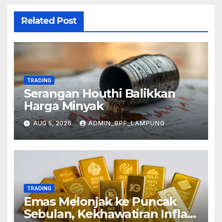
Related Post
TRADING
Serangan Houthi Balikkan
Harga Minyak
AUG 5, 2026
ADMIN_BPF_LAMPUNG
TRADING
Emas Melonjak ke Puncak
Sebulan, Kekhawatiran Inflasi