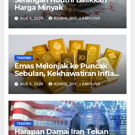
Harga Minyak
AUG 5, 2026
ADMIN_BPF_LAMPUNG
TRADING
Emas Melonjak ke Puncak
Sebulan, Kekhawatiran Inflasi
Mereda
AUG 5, 2026
ADMIN_BPF_LAMPUNG
TRADING
Harapan Damai Iran Tekan