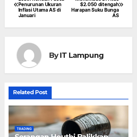
Penurunan Ukuran
$2.050 ditengah
navigation
Inflasi Utama AS di
Harapan Suku Bunga
Januari
AS
By
IT Lampung
Related Post
TRADING
Serangan Houthi Balikkan