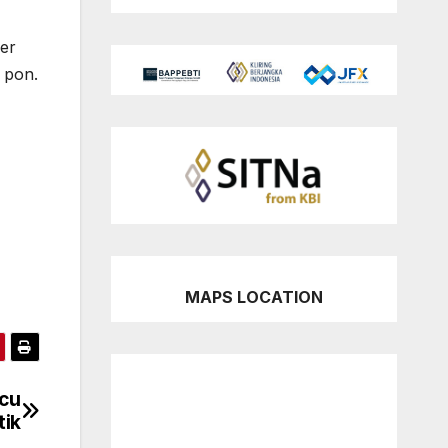
er
 pon.
MAPS LOCATION
icu
tik