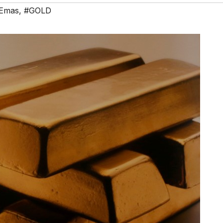
 Emas
,
#GOLD