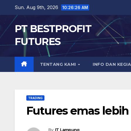
Skip
Sun. Aug 9th, 2026
10:26:27 AM
to
content
PT BESTPROFIT
FUTURES
TENTANG KAMI
INFO DAN KEGI
TRADING
Futures emas lebih
By
IT Lampung