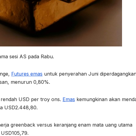
ama sesi AS pada Rabu.
ange,
Futures emas
untuk penyerahan Juni diperdagangka
isan, menurun 0,80%.
i rendah USD per troy ons.
Emas
kemungkinan akan mend
da USD2.448,80.
nerja greenback versus keranjang enam mata uang utama
a USD105,79.