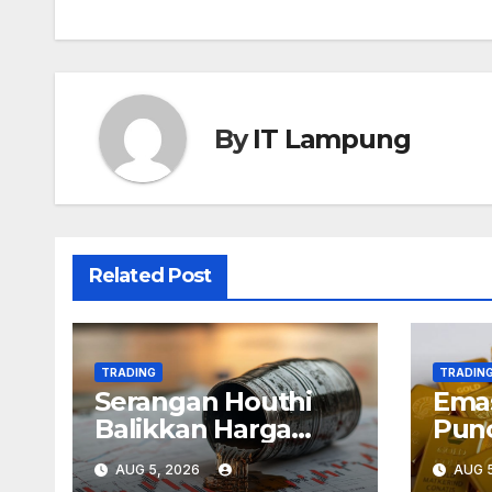
navigation
By
IT Lampung
Related Post
TRADING
TRADIN
Serangan Houthi
Emas
Balikkan Harga
Punc
Minyak
Kek
AUG 5, 2026
AUG 5
Infl