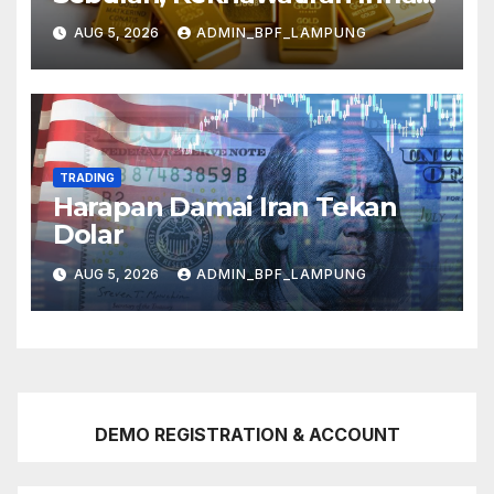
Mereda
AUG 5, 2026
ADMIN_BPF_LAMPUNG
TRADING
Harapan Damai Iran Tekan
Dolar
AUG 5, 2026
ADMIN_BPF_LAMPUNG
DEMO REGISTRATION & ACCOUNT