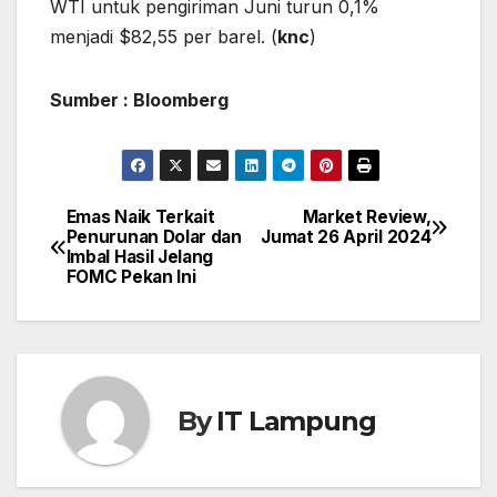
WTI untuk pengiriman Juni turun 0,1%
menjadi $82,55 per barel. (
knc
)
Sumber : Bloomberg
Emas Naik Terkait
Market Review,
Post
Penurunan Dolar dan
Jumat 26 April 2024
Imbal Hasil Jelang
navigation
FOMC Pekan Ini
By
IT Lampung