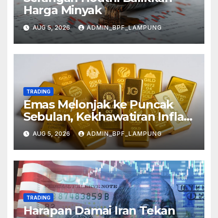
Harga Minyak
AUG 5, 2026
ADMIN_BPF_LAMPUNG
TRADING
Emas Melonjak ke Puncak
Sebulan, Kekhawatiran Inflasi
Mereda
AUG 5, 2026
ADMIN_BPF_LAMPUNG
TRADING
Harapan Damai Iran Tekan