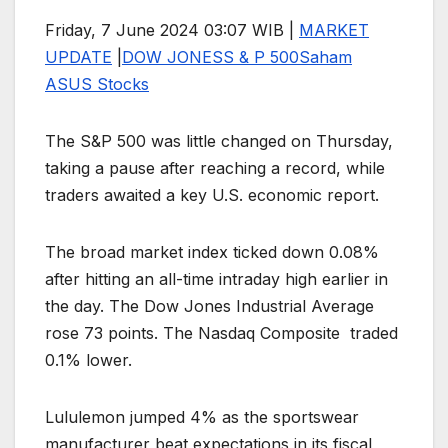
Friday, 7 June 2024 03:07 WIB |
MARKET
UPDATE
|
DOW JONES
S & P 500
Saham
AS
US Stocks
The S&P 500 was little changed on Thursday,
taking a pause after reaching a record, while
traders awaited a key U.S. economic report.
The broad market index ticked down 0.08%
after hitting an all-time intraday high earlier in
the day. The Dow Jones Industrial Average
rose 73 points. The Nasdaq Composite traded
0.1% lower.
Lululemon jumped 4% as the sportswear
manufacturer beat expectations in its fiscal