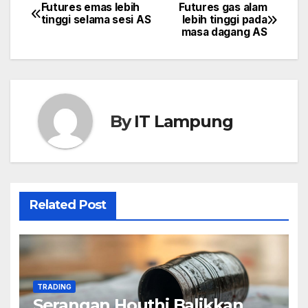
Futures emas lebih
Futures gas alam
Post
tinggi selama sesi AS
lebih tinggi pada
masa dagang AS
navigation
By
IT Lampung
Related Post
TRADING
Serangan Houthi Balikkan