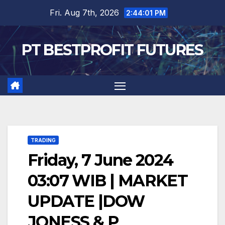
Skip
Fri. Aug 7th, 2026
2:44:01 PM
to
content
PT BESTPROFIT FUTURES
TRADING
Friday, 7 June 2024
03:07 WIB | MARKET
UPDATE |DOW
JONESS & P