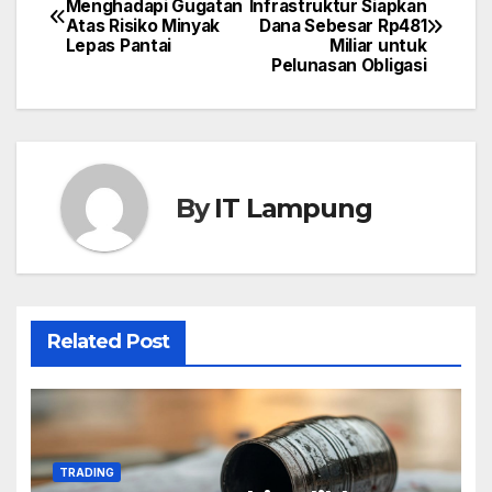
Menghadapi Gugatan
Infrastruktur Siapkan
Atas Risiko Minyak
Dana Sebesar Rp481
navigation
Lepas Pantai
Miliar untuk
Pelunasan Obligasi
By
IT Lampung
Related Post
TRADING