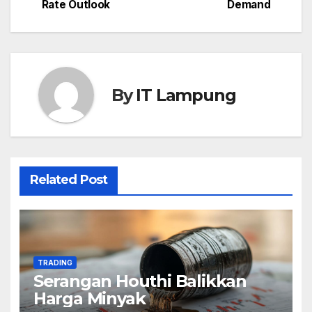
navigation
Rate Outlook
Demand
By
IT Lampung
Related Post
TRADING
Serangan Houthi Balikkan
Harga Minyak