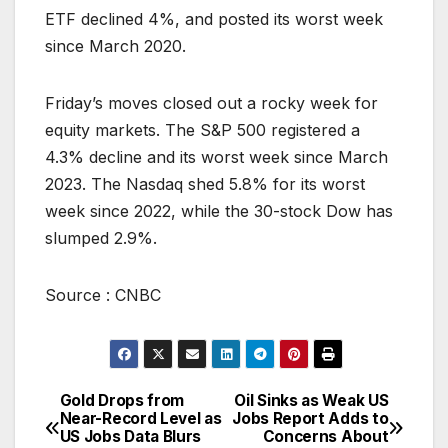
ETF declined 4%, and posted its worst week
since March 2020.
Friday’s moves closed out a rocky week for
equity markets. The S&P 500 registered a
4.3% decline and its worst week since March
2023. The Nasdaq shed 5.8% for its worst
week since 2022, while the 30-stock Dow has
slumped 2.9%.
Source : CNBC
Gold Drops from
Oil Sinks as Weak US
Post
Near-Record Level as
Jobs Report Adds to
US Jobs Data Blurs
Concerns About