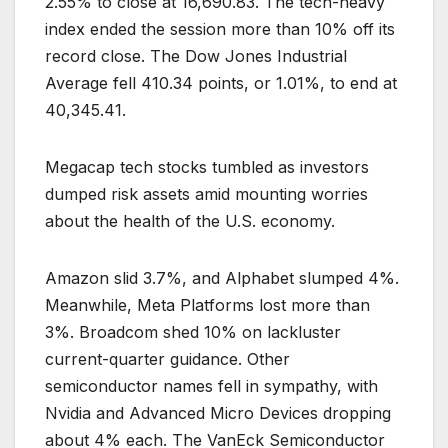
2.55% to close at 16,690.83. The tech-heavy
index ended the session more than 10% off its
record close. The Dow Jones Industrial
Average fell 410.34 points, or 1.01%, to end at
40,345.41.
Megacap tech stocks tumbled as investors
dumped risk assets amid mounting worries
about the health of the U.S. economy.
Amazon slid 3.7%, and Alphabet slumped 4%.
Meanwhile, Meta Platforms lost more than
3%. Broadcom shed 10% on lackluster
current-quarter guidance. Other
semiconductor names fell in sympathy, with
Nvidia and Advanced Micro Devices dropping
about 4% each. The VanEck Semiconductor