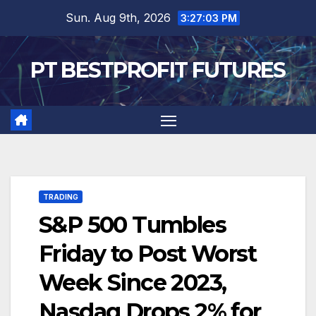
Skip
Sun. Aug 9th, 2026
3:27:04 PM
to
content
PT BESTPROFIT FUTURES
TRADING
S&P 500 Tumbles
Friday to Post Worst
Week Since 2023,
Nasdaq Drops 2% for