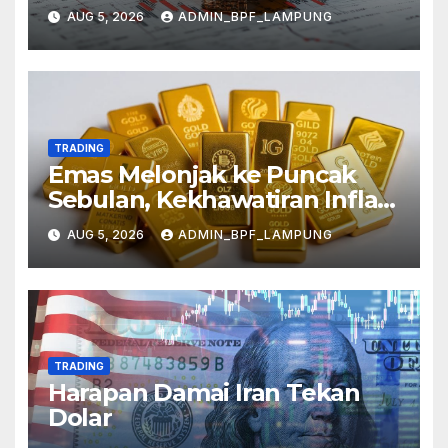
AUG 5, 2026
ADMIN_BPF_LAMPUNG
TRADING
Emas Melonjak ke Puncak
Sebulan, Kekhawatiran Inflasi
Mereda
AUG 5, 2026
ADMIN_BPF_LAMPUNG
TRADING
Harapan Damai Iran Tekan
Dolar