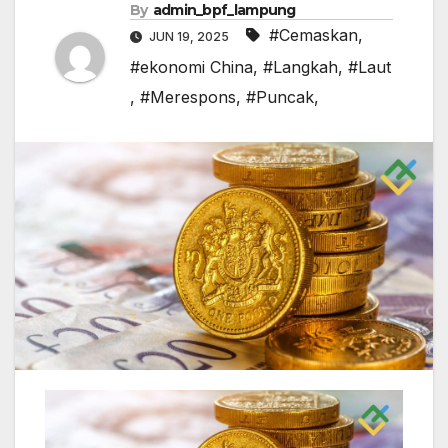
By
admin_bpf_lampung
#Cemaskan
,
JUN 19, 2025
#ekonomi China
,
#Langkah
,
#Laut
,
#Merespons
,
#Puncak,