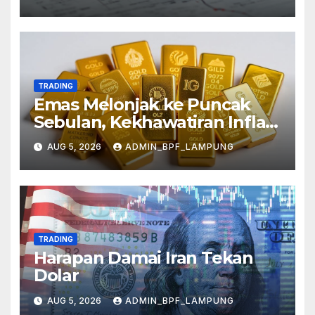
TRADING
Emas Melonjak ke Puncak
Sebulan, Kekhawatiran Inflasi
Mereda
AUG 5, 2026
ADMIN_BPF_LAMPUNG
TRADING
Harapan Damai Iran Tekan
Dolar
AUG 5, 2026
ADMIN_BPF_LAMPUNG