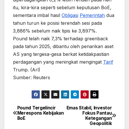
itu, kira-kira seperti sebelum keputusan BoE,
sementara imbal hasil
Obligasi
Pemerintah
dua
tahun turun ke posisi terendah sesi pada
3,886% sebelum naik tipis ke 3,897%.
Pound telah naik 7,3% terhadap greenback
pada tahun 2025, dibantu oleh penarikan aset
AS yang tergesa-gesa berkat ketidakpastian
perdagangan yang meningkat mengingat
Tarif
Trump. (Arl)
Sumber: Reuters
Pound Tergelincir
Emas Stabil, Investor
Post
Merespons Kebijakan
Fokus Pantau
BoE
Ketegangan
navigation
Geopolitik