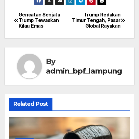
Gencatan Senjata
Trump Redakan
Post
Trump Tewaskan
Timur Tengah, Pasar
Kilau Emas
Global Rayakan
navigation
By
admin_bpf_lampung
Related Post