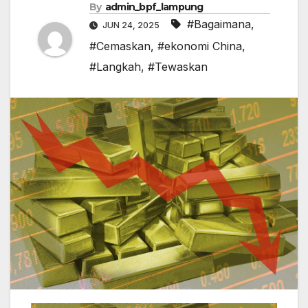
By
admin_bpf_lampung
#Bagaimana
,
JUN 24, 2025
#Cemaskan
,
#ekonomi China
,
#Langkah
,
#Tewaskan