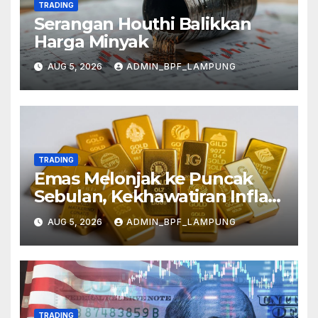
TRADING
Serangan Houthi Balikkan
Harga Minyak
AUG 5, 2026
ADMIN_BPF_LAMPUNG
TRADING
Emas Melonjak ke Puncak
Sebulan, Kekhawatiran Inflasi
Mereda
AUG 5, 2026
ADMIN_BPF_LAMPUNG
TRADING