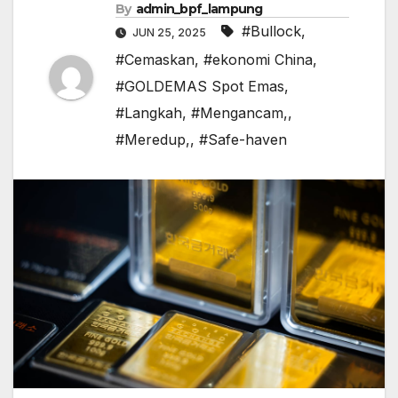
By
admin_bpf_lampung
#Bullock
,
JUN 25, 2025
#Cemaskan
,
#ekonomi China
,
#GOLDEMAS Spot Emas
,
#Langkah
,
#Mengancam,
,
#Meredup,
,
#Safe-haven