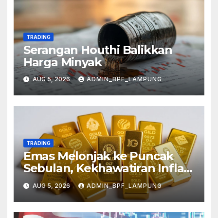
TRADING
Serangan Houthi Balikkan
Harga Minyak
AUG 5, 2026
ADMIN_BPF_LAMPUNG
TRADING
Emas Melonjak ke Puncak
Sebulan, Kekhawatiran Inflasi
Mereda
AUG 5, 2026
ADMIN_BPF_LAMPUNG