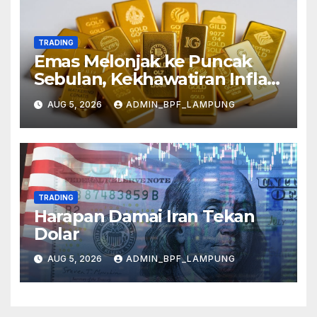
TRADING
Emas Melonjak ke Puncak
Sebulan, Kekhawatiran Inflasi
Mereda
AUG 5, 2026
ADMIN_BPF_LAMPUNG
TRADING
Harapan Damai Iran Tekan
Dolar
AUG 5, 2026
ADMIN_BPF_LAMPUNG