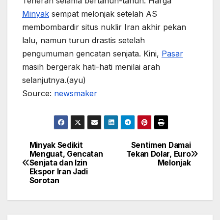
Teheran selama bertahun-tahun. Harga
Minyak
sempat melonjak setelah AS
membombardir situs nuklir Iran akhir pekan
lalu, namun turun drastis setelah
pengumuman gencatan senjata. Kini,
Pasar
masih bergerak hati-hati menilai arah
selanjutnya.(ayu)
Source:
newsmaker
Minyak Sedikit
Sentimen Damai
Post
Menguat, Gencatan
Tekan Dolar, Euro
Senjata dan Izin
Melonjak
navigation
Ekspor Iran Jadi
Sorotan