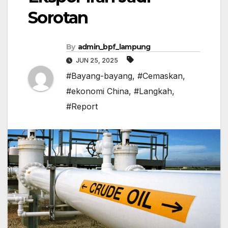
Sorotan
By
admin_bpf_lampung
JUN 25, 2025
#Bayang-bayang
,
#Cemaskan
,
#ekonomi China
,
#Langkah
,
#Report