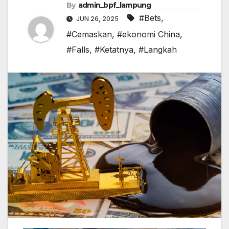
By
admin_bpf_lampung
#Bets
,
JUN 26, 2025
#Cemaskan
,
#ekonomi China
,
#Falls
,
#Ketatnya
,
#Langkah