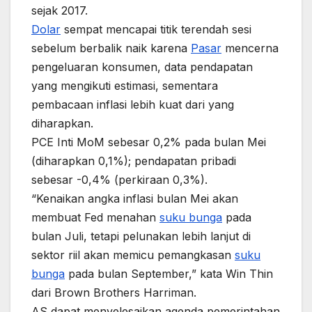
sejak 2017.
Dolar
sempat mencapai titik terendah sesi
sebelum berbalik naik karena
Pasar
mencerna
pengeluaran konsumen, data pendapatan
yang mengikuti estimasi, sementara
pembacaan inflasi lebih kuat dari yang
diharapkan.
PCE Inti MoM sebesar 0,2% pada bulan Mei
(diharapkan 0,1%); pendapatan pribadi
sebesar -0,4% (perkiraan 0,3%).
“Kenaikan angka inflasi bulan Mei akan
membuat Fed menahan
suku bunga
pada
bulan Juli, tetapi pelunakan lebih lanjut di
sektor riil akan memicu pemangkasan
suku
bunga
pada bulan September,” kata Win Thin
dari Brown Brothers Harriman.
AS dapat menyelesaikan agenda pemerintahan