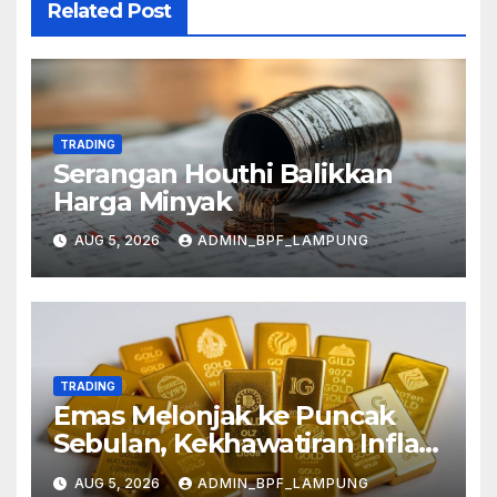
Related Post
TRADING
Serangan Houthi Balikkan
Harga Minyak
AUG 5, 2026
ADMIN_BPF_LAMPUNG
TRADING
Emas Melonjak ke Puncak
Sebulan, Kekhawatiran Inflasi
Mereda
AUG 5, 2026
ADMIN_BPF_LAMPUNG