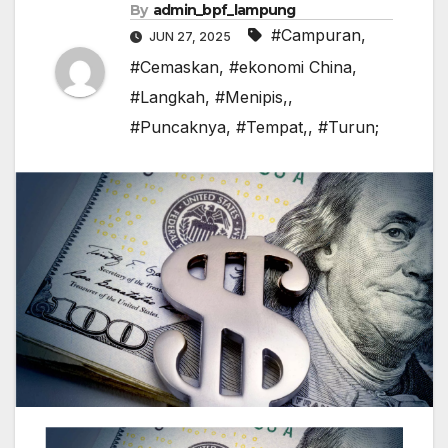
By
admin_bpf_lampung
#Campuran
,
JUN 27, 2025
#Cemaskan
,
#ekonomi China
,
#Langkah
,
#Menipis,
,
#Puncaknya
,
#Tempat,
,
#Turun;