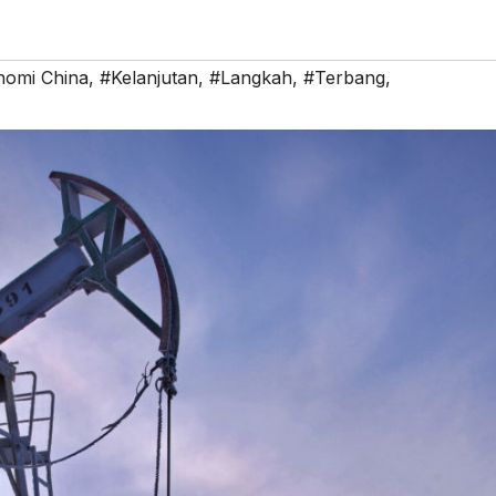
nomi China
,
#Kelanjutan
,
#Langkah
,
#Terbang,