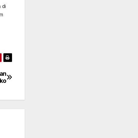
 di
am
uan
iko