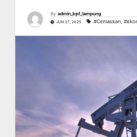
By
admin_bpf_lampung
#Cemaskan
,
#eko
JUN 27, 2025