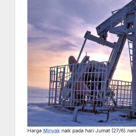
Harga
Minyak
naik pada hari Jumat (27/6) nam