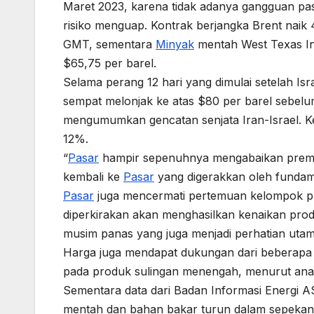
Maret 2023, karena tidak adanya gangguan paso
risiko menguap. Kontrak berjangka Brent naik 
GMT, sementara
Minyak
mentah West Texas Int
$65,75 per barel.
Selama perang 12 hari yang dimulai setelah Isra
sempat melonjak ke atas $80 per barel sebel
mengumumkan gencatan senjata Iran-Israel. K
12%.
“
Pasar
hampir sepenuhnya mengabaikan premi ris
kembali ke
Pasar
yang digerakkan oleh fundam
Pasar
juga mencermati pertemuan kelompok 
diperkirakan akan menghasilkan kenaikan produ
musim panas yang juga menjadi perhatian utam
Harga juga mendapat dukungan dari beberapa 
pada produk sulingan menengah, menurut anal
Sementara data dari Badan Informasi Energi 
mentah dan bahan bakar turun dalam sepekan 