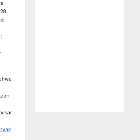
mi
:28
di
t
r
bahwa
taan
besar
nyak