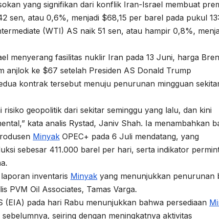
kan yang signifikan dari konflik Iran-Israel membuat pre
42 sen, atau 0,6%, menjadi $68,15 per barel pada pukul 13
ermediate (WTI) AS naik 51 sen, atau hampir 0,8%, menja
el menyerang fasilitas nuklir Iran pada 13 Juni, harga Bren
um anjlok ke $67 setelah Presiden AS Donald Trump
edua kontrak tersebut menuju penurunan mingguan sekita
iko geopolitik dari sekitar seminggu yang lalu, dan kini
ental,” kata analis Rystad, Janiv Shah. Ia menambahkan 
produsen
Minyak
OPEC+ pada 6 Juli mendatang, yang
ksi sebesar 411.000 barel per hari, serta indikator permin
a.
laporan inventaris
Minyak
yang menunjukkan penurunan 
is PVM Oil Associates, Tamas Varga.
AS (EIA) pada hari Rabu menunjukkan bahwa persediaan
Mi
sebelumnya, seiring dengan meningkatnya aktivitas