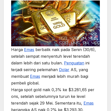
Harga
Emas
berbalik naik pada Senin (30/6),
setelah sempat menyentuh level terendah
dalam lebih dari satu bulan.
Penguatan
ini
terjadi seiring pelemahan
Dolar
AS, yang
membuat
Emas
menjadi lebih murah bagi
pembeli global.
Harga spot gold naik 0,3% ke $3.281,65 per
ons, setelah sebelumnya turun ke level
terendah sejak 29 Mei. Sementara itu,
Emas
berjangka AS naik 0,2% ke $3.293,30.