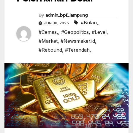
By
admin_bpf_lampung
#Bulan,
,
JUN 30, 2025
#Cemas,
,
#Geopolitics
,
#Level
,
#Market
,
#Newsmaker.id
,
#Rebound
,
#Terendah,