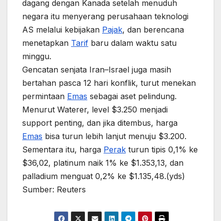
dagang dengan Kanada setelah menuduh
negara itu menyerang perusahaan teknologi
AS melalui kebijakan
Pajak
, dan berencana
menetapkan
Tarif
baru dalam waktu satu
minggu.
Gencatan senjata Iran–Israel juga masih
bertahan pasca 12 hari konflik, turut menekan
permintaan
Emas
sebagai aset pelindung.
Menurut Waterer, level $3.250 menjadi
support penting, dan jika ditembus, harga
Emas
bisa turun lebih lanjut menuju $3.200.
Sementara itu, harga
Perak
turun tipis 0,1% ke
$36,02, platinum naik 1% ke $1.353,13, dan
palladium menguat 0,2% ke $1.135,48.(yds)
Sumber: Reuters