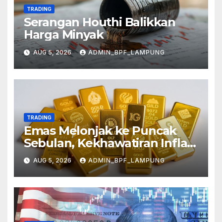
TRADING
Serangan Houthi Balikkan
Harga Minyak
AUG 5, 2026
ADMIN_BPF_LAMPUNG
TRADING
Emas Melonjak ke Puncak
Sebulan, Kekhawatiran Inflasi
Mereda
AUG 5, 2026
ADMIN_BPF_LAMPUNG