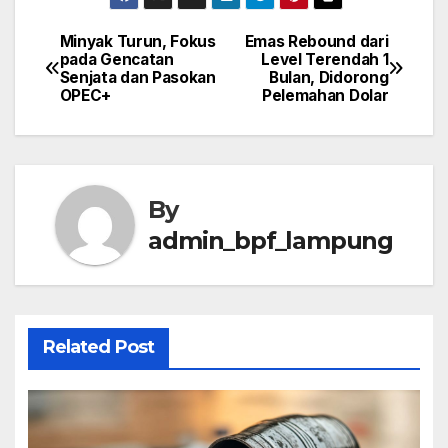
Minyak Turun, Fokus
Emas Rebound dari
Post
pada Gencatan
Level Terendah 1
Senjata dan Pasokan
Bulan, Didorong
navigation
OPEC+
Pelemahan Dolar
By
admin_bpf_lampung
Related Post