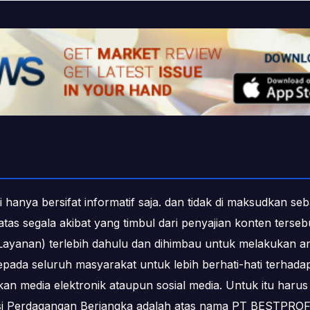
i hanya bersifat informatif saja. dan tidak di maksudkan s
b atas segala akibat yang timbul dari penyajian konten ters
ayanan) terlebih dahulu dan dihimbau untuk melakukan an
epada seluruh masyarakat untuk lebih berhati-hati terha
media elektronik ataupun sosial media. Untuk itu harus 
ksi Perdagangan Berjangka adalah atas nama PT BESTPR