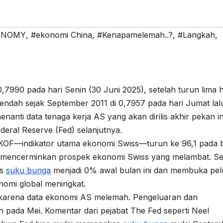
ONOMY
,
#ekonomi China
,
#Kenapamelemah..?
,
#Langkah
,
0,7990 pada hari Senin (30 Juni 2025), setelah turun lima h
endah sejak September 2011 di 0,7957 pada hari Jumat lal
nanti data tenaga kerja AS yang akan dirilis akhir pekan in
deral Reserve (Fed) selanjutnya.
s KOF—indikator utama ekonomi Swiss—turun ke 96,1 pada 
ini mencerminkan prospek ekonomi Swiss yang melambat. Se
as
suku bunga
menjadi 0% awal bulan ini dan membuka pe
nomi global meningkat.
arena data ekonomi AS melemah. Pengeluaran dan
pada Mei. Komentar dari pejabat The Fed seperti Neel