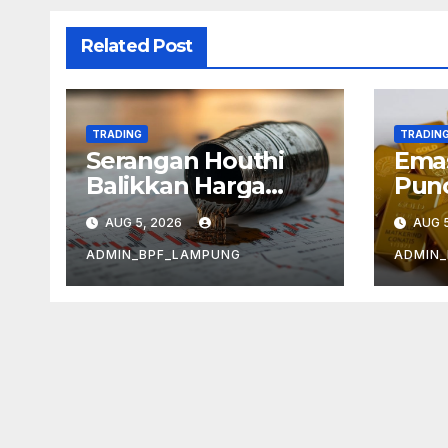
Related Post
TRADING
TRADIN
Serangan Houthi
Emas
Balikkan Harga
Punc
Minyak
Kek
AUG 5, 2026
AUG 5
Infl
ADMIN_BPF_LAMPUNG
ADMIN