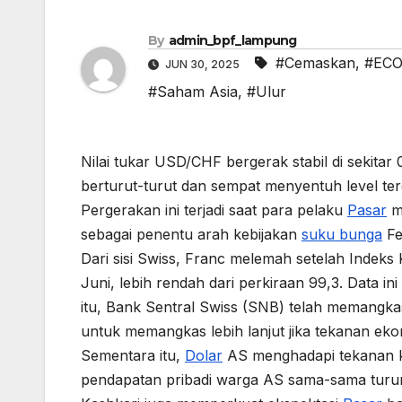
By
admin_bpf_lampung
#Cemaskan
,
#EC
JUN 30, 2025
#Saham Asia
,
#Ulur
Nilai tukar USD/CHF bergerak stabil di sekitar 
berturut-turut dan sempat menyentuh level ter
Pergerakan ini terjadi saat para pelaku
Pasar
me
sebagai penentu arah kebijakan
suku bunga
Fe
Dari sisi Swiss, Franc melemah setelah Indek
Juni, lebih rendah dari perkiraan 99,3. Data 
itu, Bank Sentral Swiss (SNB) telah memangk
untuk memangkas lebih lanjut jika tekanan eko
Sementara itu,
Dolar
AS menghadapi tekanan k
pendapatan pribadi warga AS sama-sama turun 