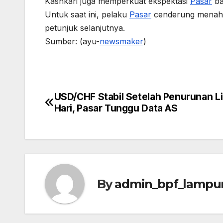
Kashkari juga memperkuat ekspektasi
Pasar
ba
Untuk saat ini, pelaku
Pasar
cenderung menahan
petunjuk selanjutnya.
Sumber: (ayu-
newsmaker
)
USD/CHF Stabil Setelah Penurunan L
Post
Hari, Pasar Tunggu Data AS
navigation
By
admin_bpf_lampu