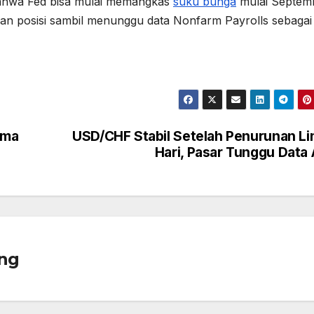
hwa Fed bisa mulai memangkas
suku bunga
mulai Septem
 posisi sambil menunggu data Nonfarm Payrolls sebagai
ima
USD/CHF Stabil Setelah Penurunan L
Hari, Pasar Tunggu Data
ng