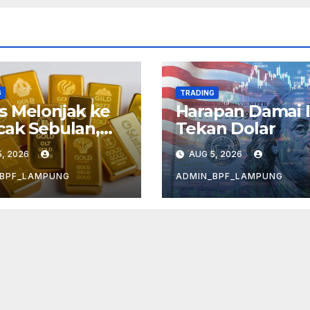
G
TRADING
 Melonjak ke
Harapan Damai I
ak Sebulan,
Tekan Dolar
hawatiran
, 2026
AUG 5, 2026
asi Mereda
_BPF_LAMPUNG
ADMIN_BPF_LAMPUNG