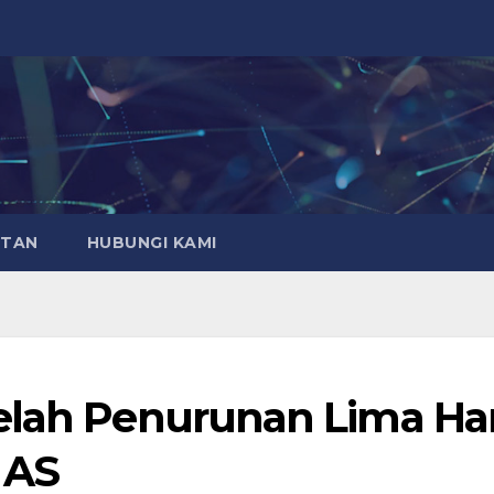
ATAN
HUBUNGI KAMI
elah Penurunan Lima Har
 AS