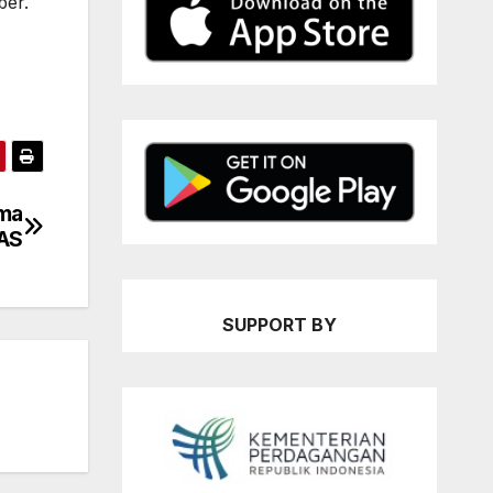
ber.
ima
 AS
SUPPORT BY