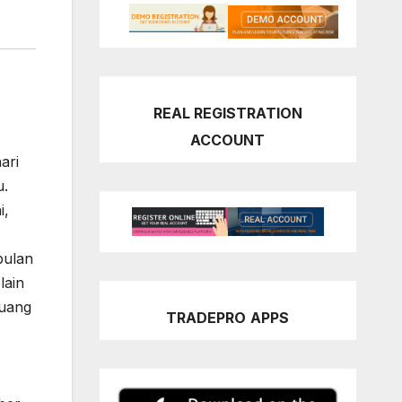
REAL REGISTRATION
ACCOUNT
ari
u.
i,
bulan
lain
luang
TRADEPRO
APPS