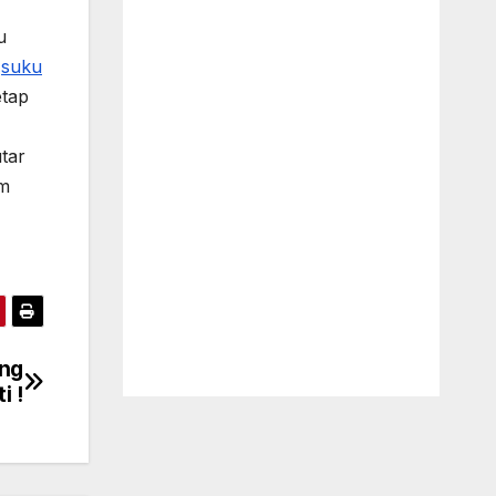
u
n
suku
etap
utar
um
ang
i !