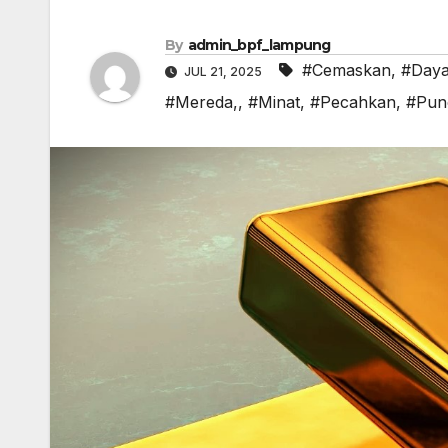
By
admin_bpf_lampung
#Cemaskan
,
#Day
JUL 21, 2025
#Mereda,
,
#Minat
,
#Pecahkan
,
#Pun