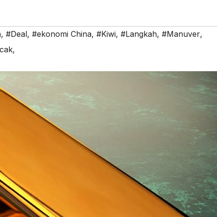
a
,
#Deal
,
#ekonomi China
,
#Kiwi
,
#Langkah
,
#Manuver
,
cak,