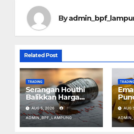
By
admin_bpf_lampu
Related Post
TRADING
TRADIN
Serangan Houthi
Emas
Balikkan Harga
Punc
Minyak
Kek
AUG 5, 2026
AUG 5
Infl
ADMIN_BPF_LAMPUNG
ADMIN