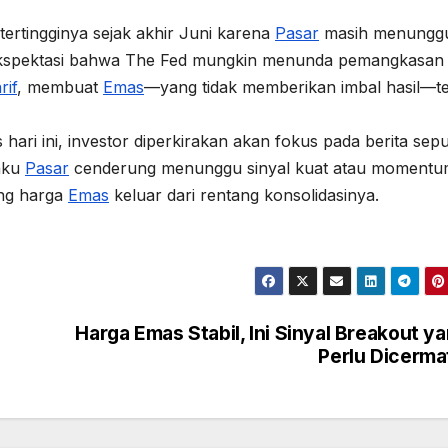
 tertingginya sejak akhir Juni karena
Pasar
masih menungg
Ekspektasi bahwa The Fed mungkin menunda pemangkasa
rif
, membuat
Emas
—yang tidak memberikan imbal hasil—t
 hari ini, investor diperkirakan akan fokus pada berita sep
laku
Pasar
cenderung menunggu sinyal kuat atau moment
ong harga
Emas
keluar dari rentang konsolidasinya.
Harga Emas Stabil, Ini Sinyal Breakout y
Perlu Dicermat