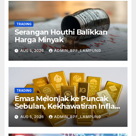
TRADING
Serangan Houthi Balikkan
Harga Minyak
AUG 5, 2026
ADMIN_BPF_LAMPUNG
TRADING
Emas Melonjak ke Puncak
Sebulan, Kekhawatiran Inflasi
Mereda
AUG 5, 2026
ADMIN_BPF_LAMPUNG