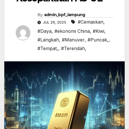
By
admin_bpf_lampung
#Cemaskan
,
JUL 29, 2025
#Daya
,
#ekonomi China
,
#Kiwi
,
#Langkah
,
#Manuver
,
#Puncak,
,
#Tempat,
,
#Terendah,