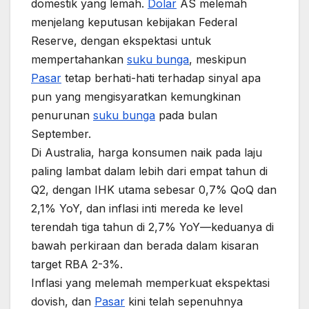
domestik yang lemah.
Dolar
AS melemah
menjelang keputusan kebijakan Federal
Reserve, dengan ekspektasi untuk
mempertahankan
suku bunga
, meskipun
Pasar
tetap berhati-hati terhadap sinyal apa
pun yang mengisyaratkan kemungkinan
penurunan
suku bunga
pada bulan
September.
Di Australia, harga konsumen naik pada laju
paling lambat dalam lebih dari empat tahun di
Q2, dengan IHK utama sebesar 0,7% QoQ dan
2,1% YoY, dan inflasi inti mereda ke level
terendah tiga tahun di 2,7% YoY—keduanya di
bawah perkiraan dan berada dalam kisaran
target RBA 2-3%.
Inflasi yang melemah memperkuat ekspektasi
dovish, dan
Pasar
kini telah sepenuhnya