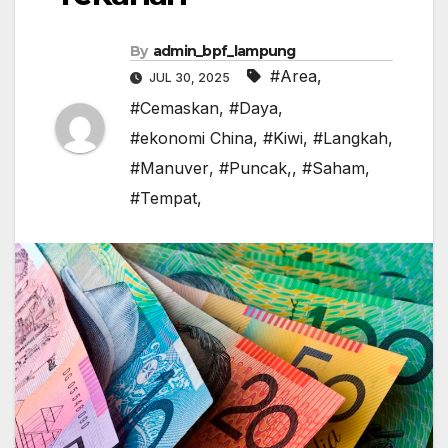
By
admin_bpf_lampung
#Area
,
JUL 30, 2025
#Cemaskan
,
#Daya
,
#ekonomi China
,
#Kiwi
,
#Langkah
,
#Manuver
,
#Puncak,
,
#Saham
,
#Tempat,