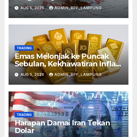
AUG 5, 2026
ADMIN_BPF_LAMPUNG
TRADING
Emas Melonjak ke Puncak
Sebulan, Kekhawatiran Inflasi
Mereda
AUG 5, 2026
ADMIN_BPF_LAMPUNG
TRADING
Harapan Damai Iran Tekan
Dolar