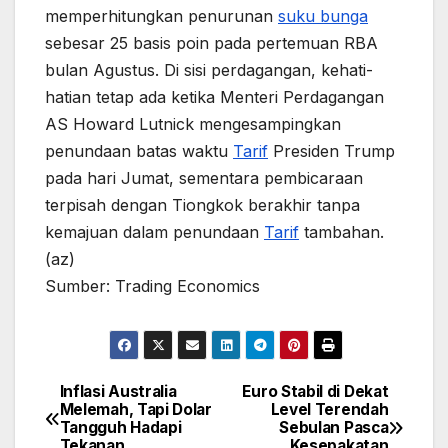
memperhitungkan penurunan
suku bunga
sebesar 25 basis poin pada pertemuan RBA
bulan Agustus. Di sisi perdagangan, kehati-
hatian tetap ada ketika Menteri Perdagangan
AS Howard Lutnick mengesampingkan
penundaan batas waktu
Tarif
Presiden Trump
pada hari Jumat, sementara pembicaraan
terpisah dengan Tiongkok berakhir tanpa
kemajuan dalam penundaan
Tarif
tambahan.
(az)
Sumber: Trading Economics
Inflasi Australia
Euro Stabil di Dekat
Post
Melemah, Tapi Dolar
Level Terendah
Tangguh Hadapi
Sebulan Pasca
navigation
Tekanan
Kesepakatan