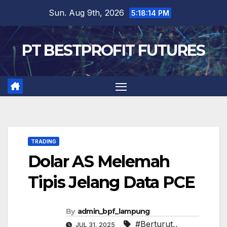
Skip
Sun. Aug 9th, 2026
5:18:15 PM
to
content
PT BESTPROFIT FUTURES
TRADING
Dolar AS Melemah
Tipis Jelang Data PCE
By
admin_bpf_lampung
#Berturut,
,
JUL 31, 2025