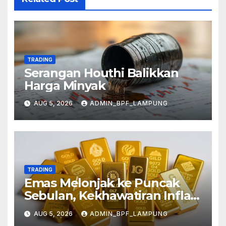
TRADING
Serangan Houthi Balikkan
Harga Minyak
AUG 5, 2026
ADMIN_BPF_LAMPUNG
TRADING
Emas Melonjak ke Puncak
Sebulan, Kekhawatiran Inflasi
Mereda
AUG 5, 2026
ADMIN_BPF_LAMPUNG