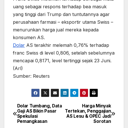
uang sebagai respons terhadap bea masuk
yang tinggi dari Trump dan tuntutannya agar
perusahaan farmasi – eksportir utama Swiss –
menurunkan harga jual mereka kepada
konsumen AS.
Dolar
AS terakhir melemah 0,76% terhadap
franc Swiss di level 0,806, setelah sebelumnya
mencapai 0,8171, level tertinggi sejak 23 Juni.
(Arl)
Sumber: Reuters
Dolar Tumbang, Data
Harga Minyak
Post
Gaji AS Bikin Pasar
Tertekan, Penggajian
Spekulasi
AS Lesu & OPEC Jadi
navigation
Pemangkasan
Sorotan