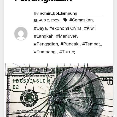
By
admin_bpf_lampung
#Cemaskan
,
AUG 2, 2025
#Daya
,
#ekonomi China
,
#Kiwi
,
#Langkah
,
#Manuver
,
#Penggajian
,
#Puncak,
,
#Tempat,
,
#Tumbang,
,
#Turun;