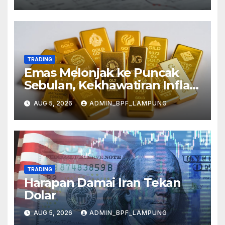
TRADING
Emas Melonjak ke Puncak
Sebulan, Kekhawatiran Inflasi
Mereda
AUG 5, 2026
ADMIN_BPF_LAMPUNG
TRADING
Harapan Damai Iran Tekan
Dolar
AUG 5, 2026
ADMIN_BPF_LAMPUNG