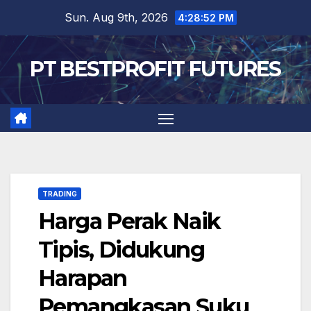
Skip
Sun. Aug 9th, 2026
4:28:53 PM
to
content
PT BESTPROFIT FUTURES
TRADING
Harga Perak Naik
Tipis, Didukung
Harapan
Pemangkasan Suku