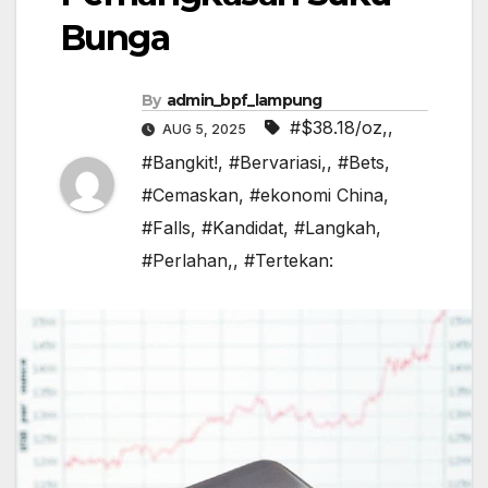
Bunga
By
admin_bpf_lampung
#$38.18/oz,
,
AUG 5, 2025
#Bangkit!
,
#Bervariasi,
,
#Bets
,
#Cemaskan
,
#ekonomi China
,
#Falls
,
#Kandidat
,
#Langkah
,
#Perlahan,
,
#Tertekan: