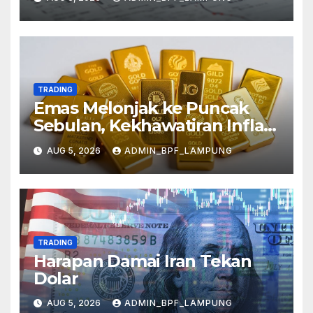
TRADING
Emas Melonjak ke Puncak
Sebulan, Kekhawatiran Inflasi
Mereda
AUG 5, 2026
ADMIN_BPF_LAMPUNG
TRADING
Harapan Damai Iran Tekan
Dolar
AUG 5, 2026
ADMIN_BPF_LAMPUNG