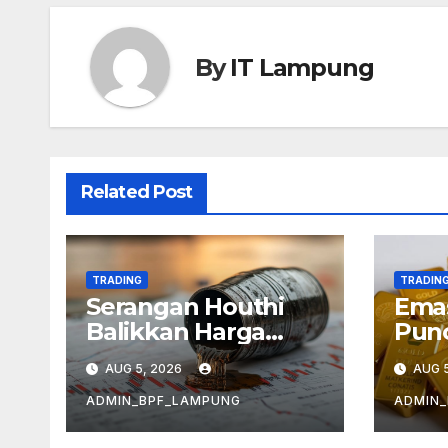
By
IT Lampung
Related Post
TRADING
TRADIN
Serangan Houthi
Emas
Balikkan Harga
Punc
Minyak
Kek
AUG 5, 2026
AUG 5
Infl
ADMIN_BPF_LAMPUNG
ADMIN