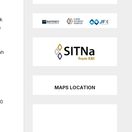
k
n
ah
MAPS LOCATION
10