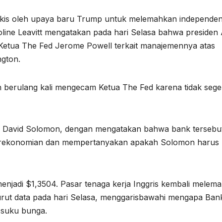
kikis oleh upaya baru Trump untuk melemahkan independen
oline Leavitt mengatakan pada hari Selasa bahwa presiden
etua The Fed Jerome Powell terkait manajemennya atas
ngton.
ah berulang kali mengecam Ketua The Fed karena tidak sege
 David Solomon, dengan mengatakan bahwa bank tersebu
perekonomian dan mempertanyakan apakah Solomon harus
enjadi $1,3504. Pasar tenaga kerja Inggris kembali melem
ut data pada hari Selasa, menggarisbawahi mengapa Ban
 suku bunga.