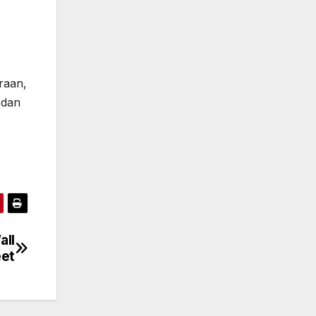
raan,
 dan
all
eet