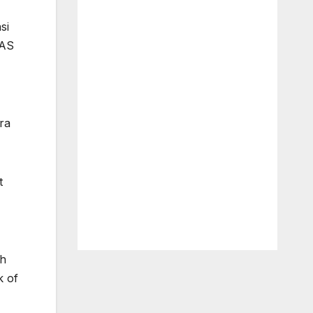
si
 AS
ra
t
ah
k of