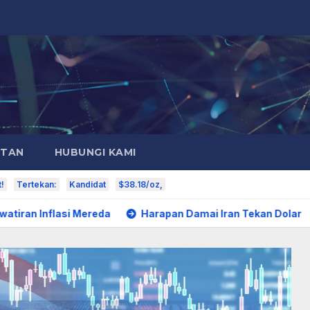
ATAN
HUBUNGI KAMI
!
Tertekan:
Kandidat
$38.18/oz,
 Mereda
Harapan Damai Iran Tekan Dolar
Harapan D