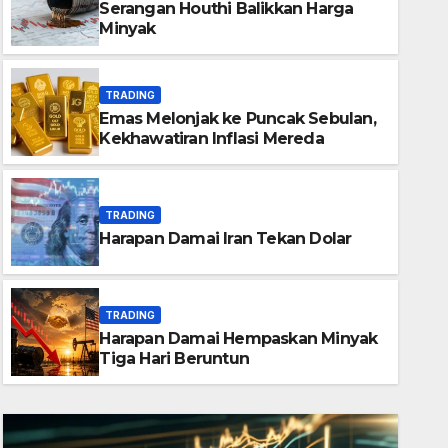
Serangan Houthi Balikkan Harga
Minyak
TRADING
Emas Melonjak ke Puncak Sebulan,
Kekhawatiran Inflasi Mereda
TRADING
Harapan Damai Iran Tekan Dolar
TRADING
Harapan Damai Hempaskan M
Beruntun
TRADING
Harapan Damai Hempaskan Minyak
05/08/2026
ADMIN_BPF_LAMPUNG
Tiga Hari Beruntun