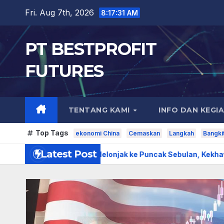
Skip
Fri. Aug 7th, 2026
8:17:33 AM
to
content
PT BESTPROFIT
FUTURES
TENTANG KAMI
INFO DAN KEGI
Top Tags
ekonomi China
Cemaskan
Langkah
Bangkit
Latest Post
Emas Melonjak ke Puncak Sebulan, Kekhawatiran Inflasi