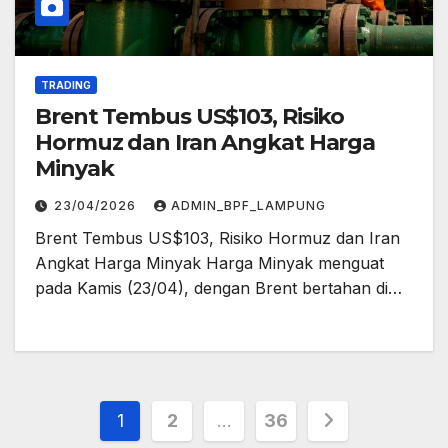
TRADING
Brent Tembus US$103, Risiko
Hormuz dan Iran Angkat Harga
Minyak
23/04/2026
ADMIN_BPF_LAMPUNG
Brent Tembus US$103, Risiko Hormuz dan Iran
Angkat Harga Minyak Harga Minyak menguat
pada Kamis (23/04), dengan Brent bertahan di…
Posts
1
2
…
36