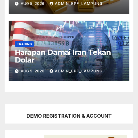
Mereda
AUG 5, 2026
ADMIN_BPF_LAMPUNG
TRADING
Harapan Damai Iran Tekan
Dolar
AUG 5, 2026
ADMIN_BPF_LAMPUNG
DEMO REGISTRATION & ACCOUNT