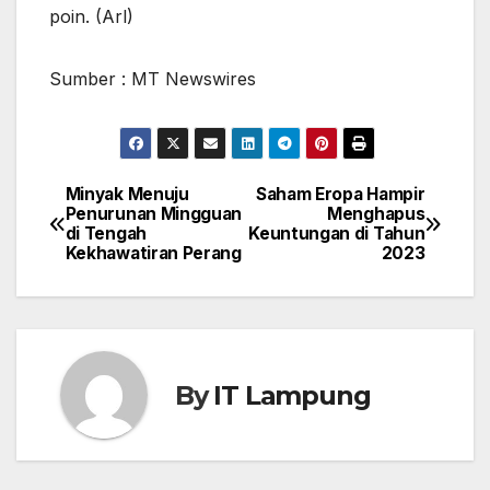
poin. (Arl)
Sumber : MT Newswires
Minyak Menuju
Saham Eropa Hampir
Post
Penurunan Mingguan
Menghapus
di Tengah
Keuntungan di Tahun
navigation
Kekhawatiran Perang
2023
By
IT Lampung