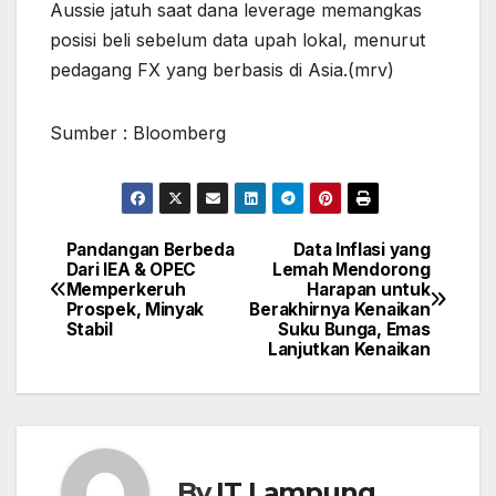
Aussie jatuh saat dana leverage memangkas
posisi beli sebelum data upah lokal, menurut
pedagang FX yang berbasis di Asia.(mrv)
Sumber : Bloomberg
Pandangan Berbeda
Data Inflasi yang
Post
Dari IEA & OPEC
Lemah Mendorong
Memperkeruh
Harapan untuk
navigation
Prospek, Minyak
Berakhirnya Kenaikan
Stabil
Suku Bunga, Emas
Lanjutkan Kenaikan
By
IT Lampung