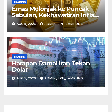
TRADING
Emas Melonjak ke Puncak
Sebulan, Kekhawatiran Inflasi
Mereda
AUG 5, 2026
ADMIN_BPF_LAMPUNG
TRADING
Harapan Damai Iran Tekan
Dolar
AUG 5, 2026
ADMIN_BPF_LAMPUNG