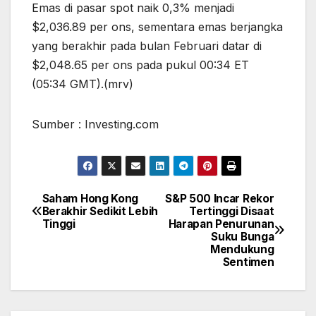
Emas di pasar spot naik 0,3% menjadi
$2,036.89 per ons, sementara emas berjangka
yang berakhir pada bulan Februari datar di
$2,048.65 per ons pada pukul 00:34 ET
(05:34 GMT).(mrv)
Sumber : Investing.com
Saham Hong Kong
S&P 500 Incar Rekor
Post
Berakhir Sedikit Lebih
Tertinggi Disaat
Tinggi
Harapan Penurunan
navigation
Suku Bunga
Mendukung
Sentimen