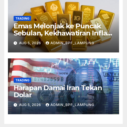
TRADING
Emas Melonjak ke Puncak
Sebulan, Kekhawatiran Inflasi
Mereda
AUG 5, 2026
ADMIN_BPF_LAMPUNG
TRADING
Harapan Damai Iran Tekan
Dolar
AUG 5, 2026
ADMIN_BPF_LAMPUNG