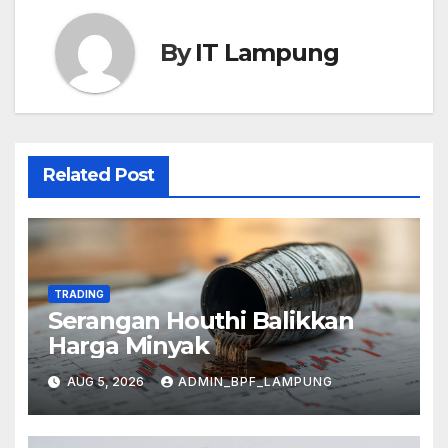
By
IT Lampung
Related Post
TRADING
Serangan Houthi Balikkan
Harga Minyak
AUG 5, 2026
ADMIN_BPF_LAMPUNG