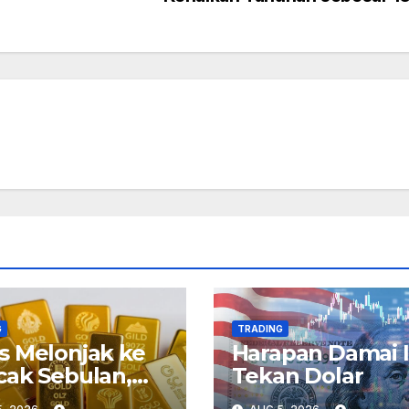
G
TRADING
 Melonjak ke
Harapan Damai I
ak Sebulan,
Tekan Dolar
hawatiran