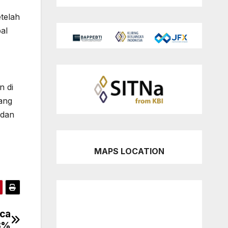
etelah
al
n di
yang
 dan
MAPS LOCATION
sca
13%