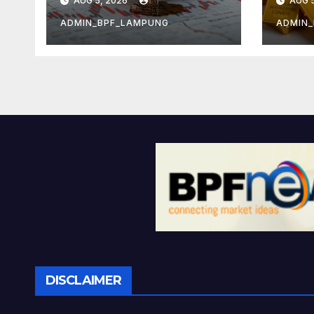
AUG 5, 2026
AUG 5
Infl
ADMIN_BPF_LAMPUNG
ADMIN
DISCLAIMER