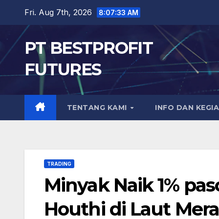
Skip
Fri. Aug 7th, 2026
8:07:34 AM
to
content
PT BESTPROFIT
FUTURES
TENTANG KAMI
INFO DAN KEGI
TRADING
Minyak Naik 1% pa
Houthi di Laut Mer