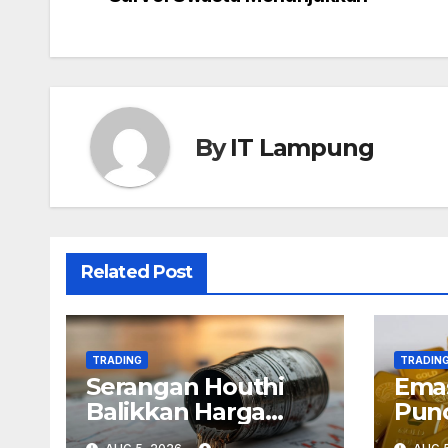
navigation
By
IT Lampung
Related Post
TRADING
TRADIN
Serangan Houthi
Emas
Balikkan Harga
Punc
Minyak
Kek