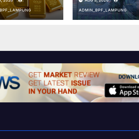
, 2026
AUG 5, 2026
asi Mereda
_BPF_LAMPUNG
ADMIN_BPF_LAMPUNG