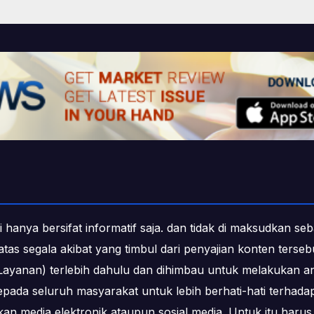
i hanya bersifat informatif saja. dan tidak di maksudkan s
b atas segala akibat yang timbul dari penyajian konten ters
ayanan) terlebih dahulu dan dihimbau untuk melakukan an
epada seluruh masyarakat untuk lebih berhati-hati terha
media elektronik ataupun sosial media. Untuk itu harus 