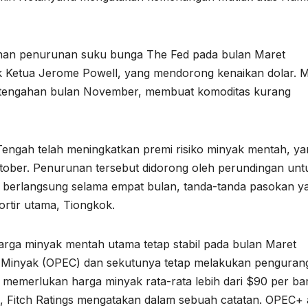
nan penurunan suku bunga The Fed pada bulan Maret
k Ketua Jerome Powell, yang mendorong kenaikan dolar. 
pertengahan bulan November, membuat komoditas kurang
ngah telah meningkatkan premi risiko minyak mentah, ya
tober. Penurunan tersebut didorong oleh perundingan unt
 berlangsung selama empat bulan, tanda-tanda pasokan y
rtir utama, Tiongkok.
rga minyak mentah utama tetap stabil pada bulan Maret
 Minyak (OPEC) dan sekutunya tetap melakukan penguran
 memerlukan harga minyak rata-rata lebih dari $90 per ba
, Fitch Ratings mengatakan dalam sebuah catatan. OPEC+