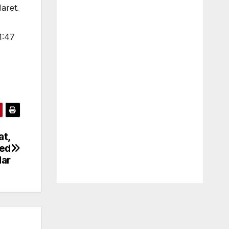
aret.
1:47
at,
Fed
ar