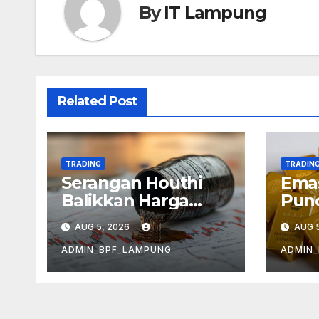
By
IT Lampung
Related Post
TRADING
TRADIN
Serangan Houthi
Emas
Balikkan Harga
Punc
Minyak
Kek
AUG 5, 2026
AUG 5
Infl
ADMIN_BPF_LAMPUNG
ADMIN