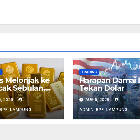
G
TRADING
 Melonjak ke
Harapan Damai I
ak Sebulan,
Tekan Dolar
hawatiran
, 2026
AUG 5, 2026
asi Mereda
_BPF_LAMPUNG
ADMIN_BPF_LAMPUNG