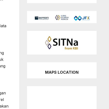
Mata
ng
uk
ang
MAPS LOCATION
gan
rel
 akan