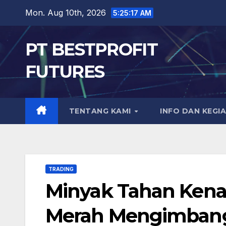
Skip
Mon. Aug 10th, 2026
5:25:18 AM
to
content
PT BESTPROFIT
FUTURES
TENTANG KAMI
INFO DAN KEGI
TRADING
Minyak Tahan Kena
Merah Mengimbang