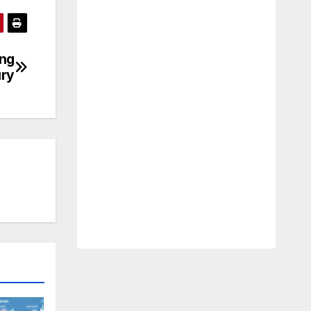
ang
ury