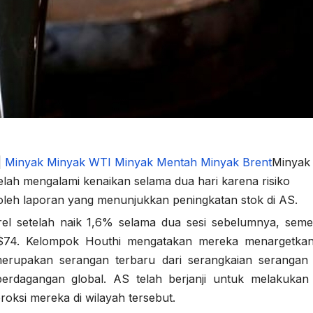
|
Minyak
Minyak WTI
Minyak Mentah
Minyak Brent
Minyak
elah mengalami kenaikan selama dua hari karena risiko
 oleh laporan yang menunjukkan peningkatan stok di AS.
el setelah naik 1,6% selama dua sesi sebelumnya, seme
 $74. Kelompok Houthi mengatakan mereka menargetka
merupakan serangan terbaru dari serangkaian serangan
dagangan global. AS telah berjanji untuk melakukan 
oksi mereka di wilayah tersebut.