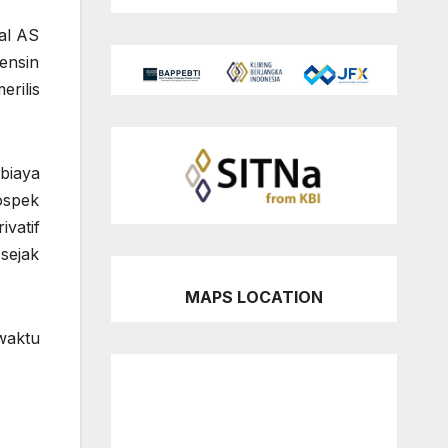
al AS
ensin
rilis
biaya
ospek
vatif
sejak
MAPS LOCATION
waktu