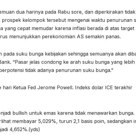
emuan dua harinya pada Rabu sore, dan diperkirakan tidak
a prospek kelompok tersebut mengenai waktu penurunan 
yang cepat memudar karena inflasi berada di atas target
terus menunjukkan perekonomian AS semakin panas.
n pada suku bunga kebijakan sehingga semuanya akan dib
 Bank. “Pasar jelas condong ke arah suku bunga yang lebih
 berpotensi tidak adanya penurunan suku bunga.”
hari Ketua Fed Jerome Powell. Indeks dolar ICE terakhir
enjadi bullish untuk emas karena tidak menawarkan bunga.
rlihat membayar 5,029%, turun 2,1 basis poin, sedangkan 
njadi 4,652%.(yds)