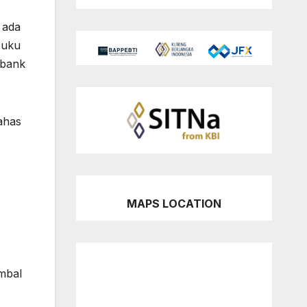
 ada
suku
 bank
ahas
MAPS LOCATION
imbal