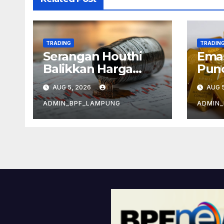
TRADING
TRADIN
Serangan Houthi
Emas
Balikkan Harga
Punc
Minyak
Kek
AUG 5, 2026
AUG 5
Infl
ADMIN_BPF_LAMPUNG
ADMIN