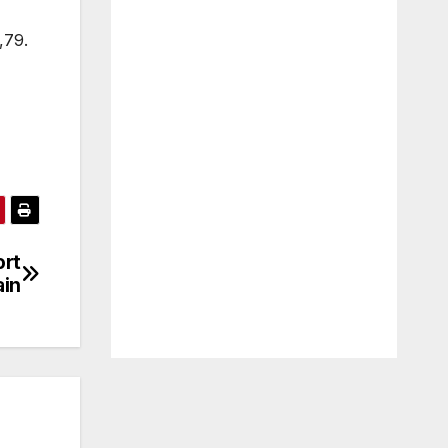
,79.
ort
ain