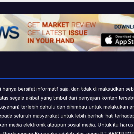
i hanya bersifat informatif saja. dan tidak di maksudkan s
b atas segala akibat yang timbul dari penyajian konten ters
ayanan) terlebih dahulu dan dihimbau untuk melakukan an
epada seluruh masyarakat untuk lebih berhati-hati terha
media elektronik ataupun sosial media. Untuk itu harus 
ksi Perdagangan Berjangka adalah atas nama PT BESTPR