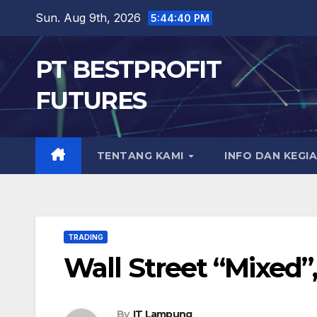
Skip
Sun. Aug 9th, 2026
5:44:41 PM
to
content
PT BESTPROFIT
FUTURES
TENTANG KAMI
INFO DAN KEGI
TRADING
Wall Street “Mixed
By
IT Lampung