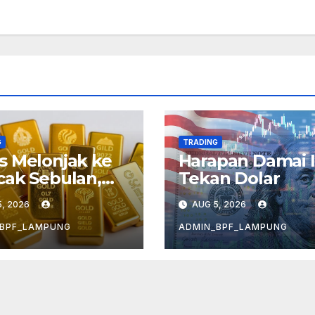
G
TRADING
 Melonjak ke
Harapan Damai I
ak Sebulan,
Tekan Dolar
hawatiran
, 2026
AUG 5, 2026
asi Mereda
_BPF_LAMPUNG
ADMIN_BPF_LAMPUNG