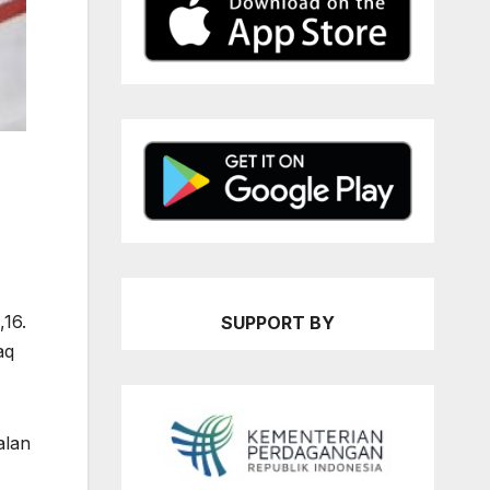
,16.
SUPPORT BY
aq
alan