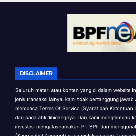
DISCLAIMER
Seluruh materi atau konten yang di dalam website in
jenis transaksi lainya. kami tidak bertanggung jawa
membaca Terms Of Service (Syarat dan Ketentuan L
dari pada ahli dibidangnya. Dan kami menghimbau k
investasi mengatasnamakan PT BPF dan menggunakan 
(Segregated Account) guna melaksanakan Transa