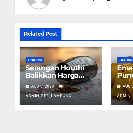
Related Post
TRADING
TRADIN
Serangan Houthi
Emas
Balikkan Harga
Punc
Minyak
Kek
AUG 5, 2026
AUG 5
Infl
ADMIN_BPF_LAMPUNG
ADMIN