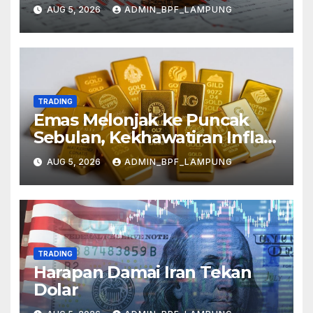
AUG 5, 2026
ADMIN_BPF_LAMPUNG
TRADING
Emas Melonjak ke Puncak
Sebulan, Kekhawatiran Inflasi
Mereda
AUG 5, 2026
ADMIN_BPF_LAMPUNG
TRADING
Harapan Damai Iran Tekan
Dolar