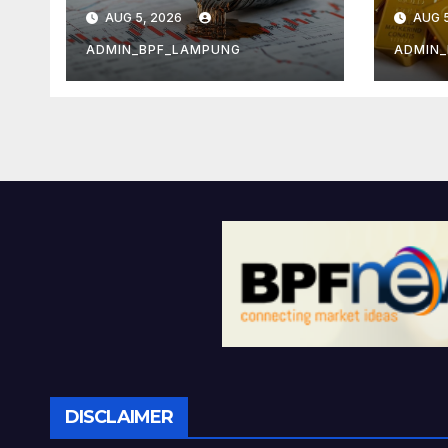
Minyak
Kek
AUG 5, 2026
AUG 5
Infl
ADMIN_BPF_LAMPUNG
ADMIN
DISCLAIMER