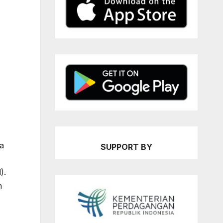
ka
SUPPORT BY
).
h