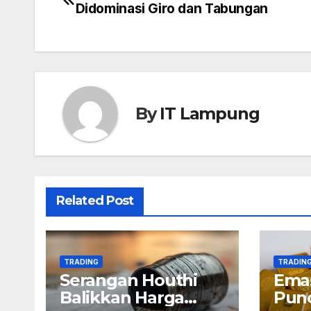
Didominasi Giro dan Tabungan
navigation
By
IT Lampung
Related Post
TRADING
TRADIN
Serangan Houthi
Emas
Balikkan Harga
Punc