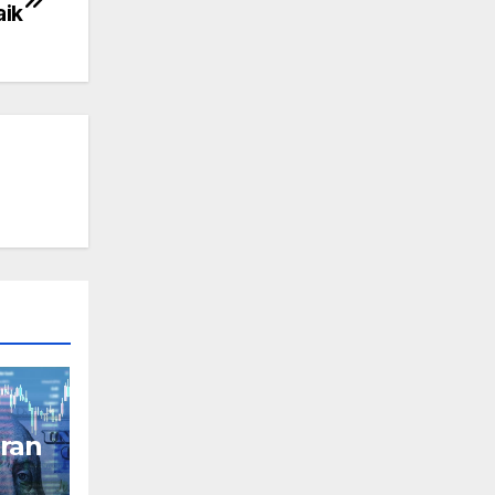
aik
ran