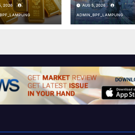
hawatiran
, 2026
AUG 5, 2026
asi Mereda
_BPF_LAMPUNG
ADMIN_BPF_LAMPUNG