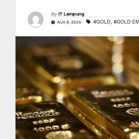
By
IT Lampung
#GOLD
,
#GOLD E
AUG 8, 2024