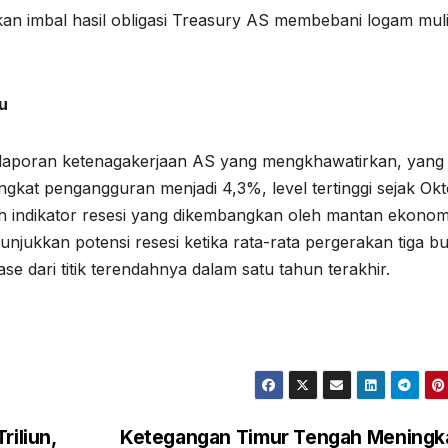
kan imbal hasil obligasi Treasury AS membebani logam mulia
u
elah laporan ketenagakerjaan AS yang mengkhawatirkan, yang
gkat pengangguran menjadi 4,3%, level tertinggi sejak Ok
ah indikator resesi yang dikembangkan oleh mantan ekono
njukkan potensi resesi ketika rata-rata pergerakan tiga b
e dari titik terendahnya dalam satu tahun terakhir.
riliun,
Ketegangan Timur Tengah Meningk