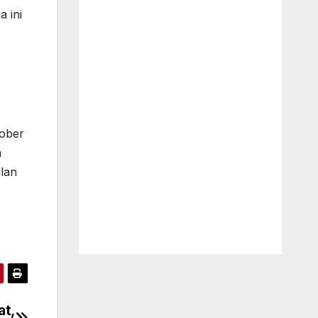
 ini
tober
m
ulan
at,