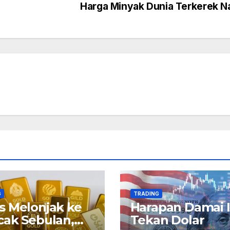
Harga Minyak Dunia Terkerek N
G
TRADING
 Melonjak ke
Harapan Damai I
ak Sebulan,
Tekan Dolar