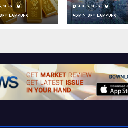
hawatiran
, 2026
AUG 5, 2026
asi Mereda
_BPF_LAMPUNG
ADMIN_BPF_LAMPUNG