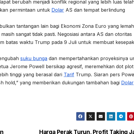
apat berubah menjadi konflik regional yang lebih luas tela
atkan permintaan untuk
Dolar
AS dan tempat berlindung
ulkan tantangan lain bagi Ekonomi Zona Euro yang lemah
ih sangat tidak pasti. Negosiasi antara AS dan otoritas
um batas waktu Trump pada 9 Juli untuk membuat kesepa
 mengubah
suku bunga
dan mempertahankan proyeksinya u
etua Jerome Powell bersikap agresif, meremehkan dot plot
bih tinggi yang berasal dari
Tarif
Trump. Siaran pers Powe
sh hold,” yang memberikan dukungan tambahan bagi
Dolar
an
Harga Perak Turun, Profit Taking J