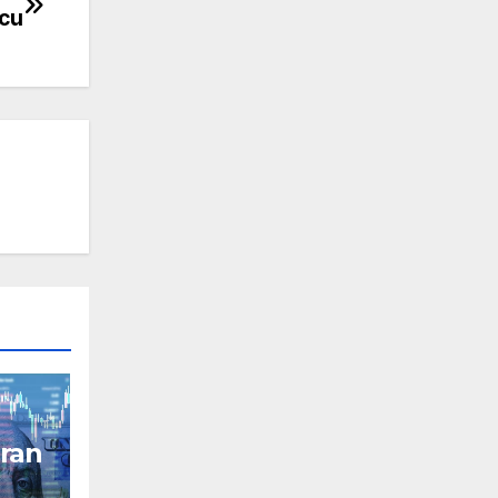
cu
ran