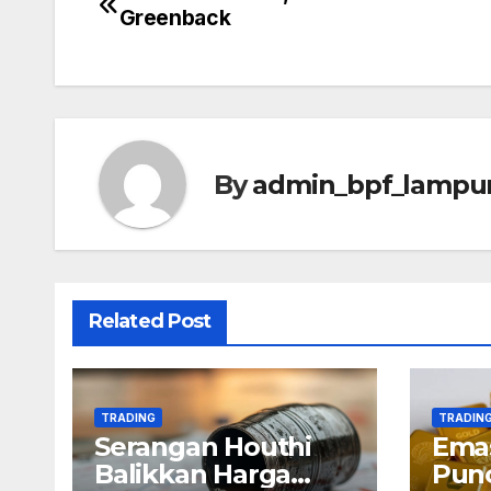
Post
Greenback
navigation
By
admin_bpf_lampu
Related Post
TRADING
TRADIN
Serangan Houthi
Emas
Balikkan Harga
Punc