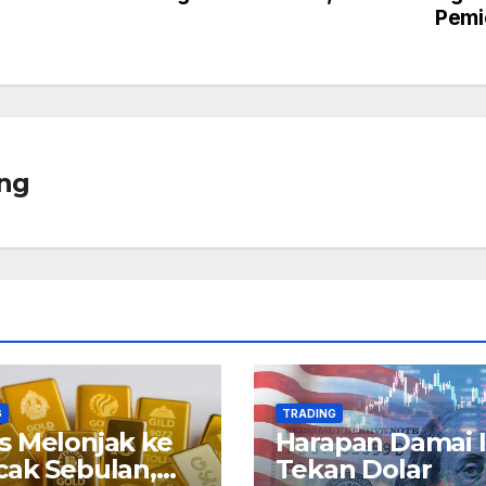
Pemi
ng
G
TRADING
 Melonjak ke
Harapan Damai I
ak Sebulan,
Tekan Dolar