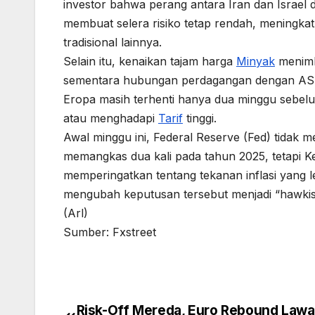
investor bahwa perang antara Iran dan Israel d
membuat selera risiko tetap rendah, meningk
tradisional lainnya.
Selain itu, kenaikan tajam harga
Minyak
menimb
sementara hubungan perdagangan dengan AS mas
Eropa masih terhenti hanya dua minggu sebel
atau menghadapi
Tarif
tinggi.
Awal minggu ini, Federal Reserve (Fed) tidak
memangkas dua kali pada tahun 2025, tetapi K
memperingatkan tentang tekanan inflasi yang le
mengubah keputusan tersebut menjadi “hawki
(Arl)
Sumber: Fxstreet
Risk-Off Mereda, Euro Rebound Law