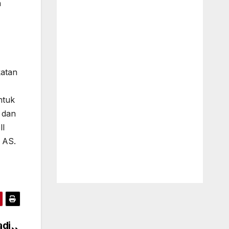
h
katan
ntuk
 dan
ll
AS.
adi