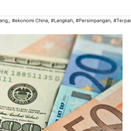
ang,
,
#ekonomi China
,
#Langkah
,
#Persimpangan
,
#Terpa