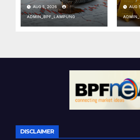
Minyak
Kek
AUG 5, 2026
AUG 5
Infl
ADMIN_BPF_LAMPUNG
ADMIN
DISCLAIMER