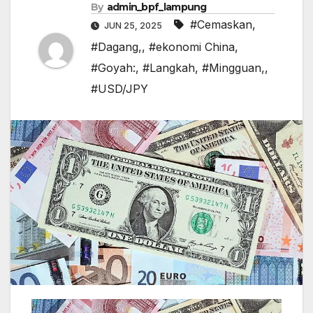
By
admin_bpf_lampung
#Cemaskan
,
JUN 25, 2025
#Dagang,
,
#ekonomi China
,
#Goyah:
,
#Langkah
,
#Mingguan,
,
#USD/JPY