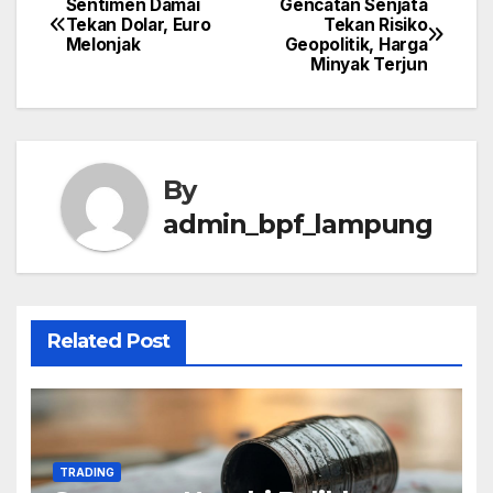
Sentimen Damai
Gencatan Senjata
Post
Tekan Dolar, Euro
Tekan Risiko
Melonjak
Geopolitik, Harga
navigation
Minyak Terjun
By
admin_bpf_lampung
Related Post
TRADING