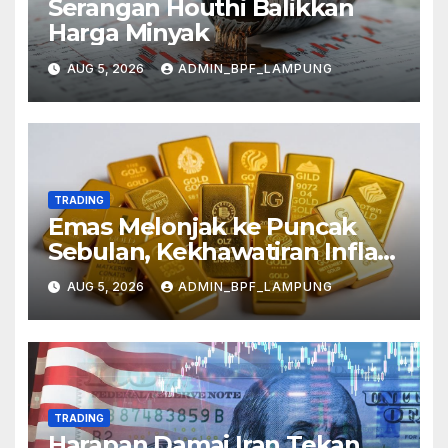
Serangan Houthi Balikkan
Harga Minyak
AUG 5, 2026
ADMIN_BPF_LAMPUNG
TRADING
Emas Melonjak ke Puncak
Sebulan, Kekhawatiran Inflasi
Mereda
AUG 5, 2026
ADMIN_BPF_LAMPUNG
TRADING
Harapan Damai Iran Tekan