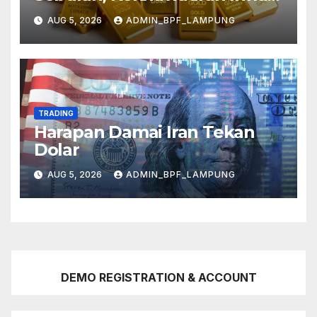
Mereda
AUG 5, 2026
ADMIN_BPF_LAMPUNG
TRADING
Harapan Damai Iran Tekan
Dolar
AUG 5, 2026
ADMIN_BPF_LAMPUNG
DEMO REGISTRATION & ACCOUNT