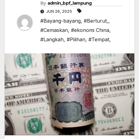
By
admin_bpf_lampung
JUN 26, 2025
#Bayang-bayang
,
#Berturut,
,
#Cemaskan
,
#ekonomi China
,
#Langkah
,
#Pilihan
,
#Tempat,