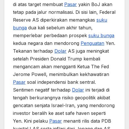
di atas target membuat
Pasar
yakin BoJ akan
tetap pada jalur normalisasi. Di sisi lain, Federal
Reserve AS diperkirakan memangkas
suku
bunga
dua kali sebelum akhir tahun,
memperlebar perbedaan prospek
suku bunga
kedua negara dan mendorong
Penguatan
Yen.
Tekanan terhadap
Dolar
AS juga meningkat
setelah Presiden Donald Trump kembali
mengancam akan mengganti Ketua The Fed
Jerome Powell, menimbulkan kekhawatiran
Pasar
soal independensi bank sentral.
Sentimen negatif terhadap
Dolar
ini terjadi di
tengah berkurangnya risiko geopolitik akibat
gencatan senjata Israel-Iran, yang mendorong
investor beralih ke aset safe haven seperti
Yen. Kini pelaku
Pasar
menanti rilis data PDB
kuartal I AS serta inflasi dari Jepang dan AS