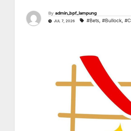
By
admin_bpf_lampung
#Bets
,
#Bullock
,
#C
JUL 7, 2026