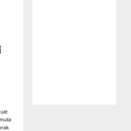
i
uat
mulia
erak