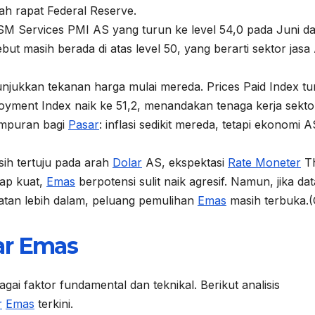
ah rapat Federal Reserve.
ISM Services PMI AS yang turun ke level 54,0 pada Juni da
ut masih berada di atas level 50, yang berarti sektor jasa
njukkan tekanan harga mulai mereda. Prices Paid Index tu
oyment Index naik ke 51,2, menandakan tenaga kerja sekto
campuran bagi
Pasar
: inflasi sedikit mereda, tetapi ekonomi A
ih tertuju pada arah
Dolar
AS, ekspektasi
Rate Moneter
T
ap kuat,
Emas
berpotensi sulit naik agresif. Namun, jika dat
tan lebih dalam, peluang pemulihan
Emas
masih terbuka.(
ar
Emas
gai faktor fundamental dan teknikal. Berikut analisis
r
Emas
terkini.