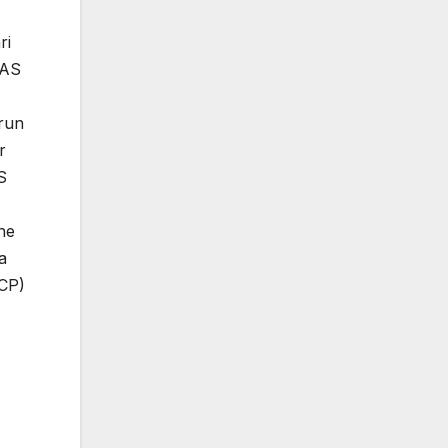
ri
 AS
run
r
S
he
a
CP)