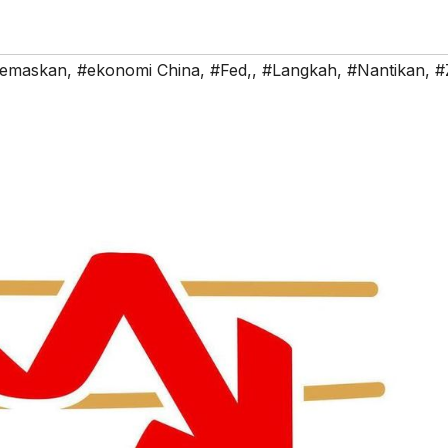
emaskan
,
#ekonomi China
,
#Fed,
,
#Langkah
,
#Nantikan
,
#