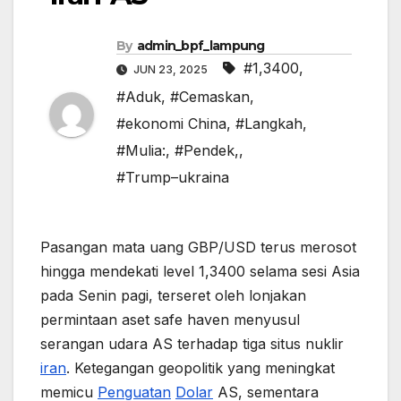
By
admin_bpf_lampung
#1,3400
,
JUN 23, 2025
#Aduk
,
#Cemaskan
,
#ekonomi China
,
#Langkah
,
#Mulia:
,
#Pendek,
,
#Trump–ukraina
Pasangan mata uang GBP/USD terus merosot
hingga mendekati level 1,3400 selama sesi Asia
pada Senin pagi, terseret oleh lonjakan
permintaan aset safe haven menyusul
serangan udara AS terhadap tiga situs nuklir
iran
. Ketegangan geopolitik yang meningkat
memicu
Penguatan
Dolar
AS, sementara