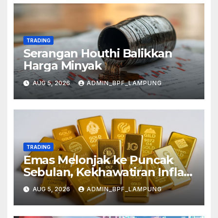
TRADING
Serangan Houthi Balikkan
Harga Minyak
AUG 5, 2026
ADMIN_BPF_LAMPUNG
TRADING
Emas Melonjak ke Puncak
Sebulan, Kekhawatiran Inflasi
Mereda
AUG 5, 2026
ADMIN_BPF_LAMPUNG