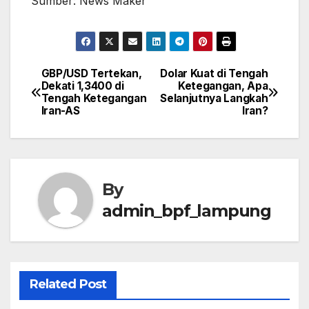
Sumber: News Maker
GBP/USD Tertekan,
Dolar Kuat di Tengah
Post
Dekati 1,3400 di
Ketegangan, Apa
Tengah Ketegangan
Selanjutnya Langkah
navigation
Iran-AS
Iran?
By
admin_bpf_lampung
Related Post