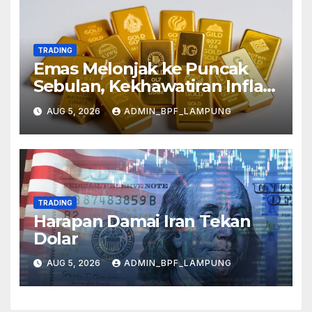
TRADING
Emas Melonjak ke Puncak
Sebulan, Kekhawatiran Inflasi
Mereda
AUG 5, 2026
ADMIN_BPF_LAMPUNG
TRADING
Harapan Damai Iran Tekan
Dolar
AUG 5, 2026
ADMIN_BPF_LAMPUNG