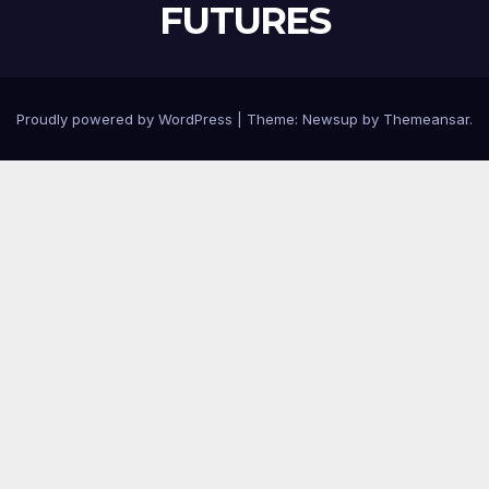
FUTURES
Proudly powered by WordPress
|
Theme:
Newsup
by
Themeansar
.