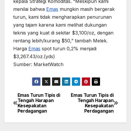
kepala Strategi Komoditas. “Meskipun kami
menilai bahwa
Emas
mungkin masih bergerak
turun, kami tidak mengharapkan penurunan
yang tajam karena kami melihat dukungan
teknis yang kuat di sekitar $3,100/oz, dengan
rentang lebih/kurang $50,” tambah Melek.
Harga
Emas
spot turun 0,2% menjadi
$3,267.43/oz.(yds)
Sumber: MarketWatch
Emas Turun Tipis di
Emas Turun Tipis di
Post
Tengah Harapan
Tengah Harapan
Kesepakatan
Kesepakatan
navigation
Perdagangan
Perdagangan