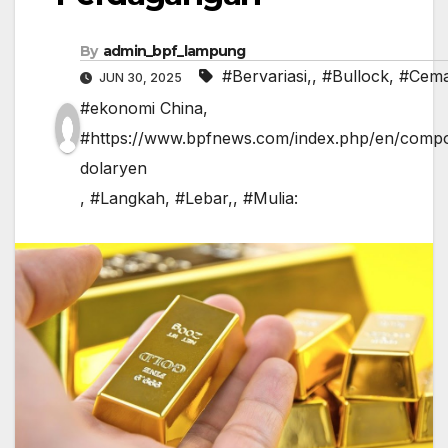
By
admin_bpf_lampung
#Bervariasi,
,
#Bullock
,
#Cem
JUN 30, 2025
#ekonomi China
,
#https://www.bpfnews.com/index.php/en/compo
dolaryen
,
#Langkah
,
#Lebar,
,
#Mulia: