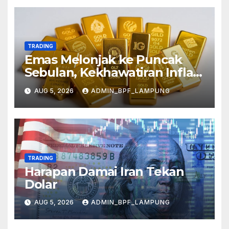
TRADING
Emas Melonjak ke Puncak
Sebulan, Kekhawatiran Inflasi
Mereda
AUG 5, 2026
ADMIN_BPF_LAMPUNG
TRADING
Harapan Damai Iran Tekan
Dolar
AUG 5, 2026
ADMIN_BPF_LAMPUNG