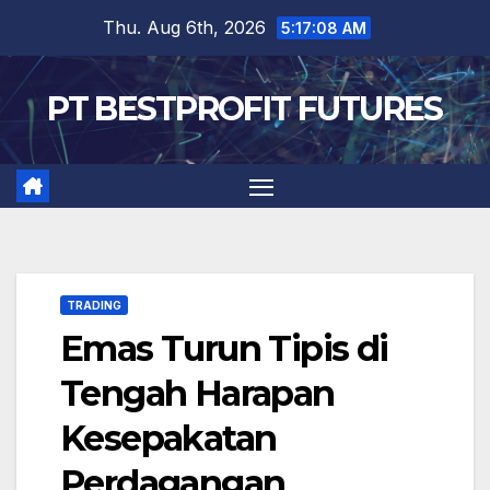
Skip
Thu. Aug 6th, 2026
5:17:09 AM
to
content
PT BESTPROFIT FUTURES
TRADING
Emas Turun Tipis di
Tengah Harapan
Kesepakatan
Perdagangan