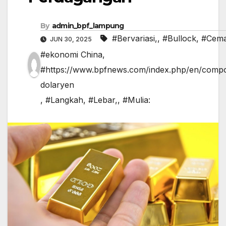
By
admin_bpf_lampung
#Bervariasi,
,
#Bullock
,
#Cem
JUN 30, 2025
#ekonomi China
,
#https://www.bpfnews.com/index.php/en/compo
dolaryen
,
#Langkah
,
#Lebar,
,
#Mulia: