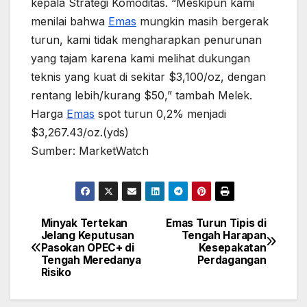
kepala Strategi Komoditas. “Meskipun kami
menilai bahwa
Emas
mungkin masih bergerak
turun, kami tidak mengharapkan penurunan
yang tajam karena kami melihat dukungan
teknis yang kuat di sekitar $3,100/oz, dengan
rentang lebih/kurang $50,” tambah Melek.
Harga
Emas
spot turun 0,2% menjadi
$3,267.43/oz.(yds)
Sumber: MarketWatch
Minyak Tertekan
Emas Turun Tipis di
Post
Jelang Keputusan
Tengah Harapan
Pasokan OPEC+ di
Kesepakatan
navigation
Tengah Meredanya
Perdagangan
Risiko