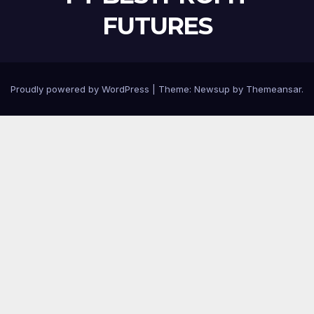
FUTURES
Proudly powered by WordPress
|
Theme:
Newsup
by
Themeansar
.